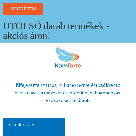
MEGNÉZEM
UTOLSÓ darab termékek -
akciós áron!
Kifejezetten tartós, hulladéktermelést csökkentő
háztartási termékeket és prémium babagondozási
eszközöket kínálunk.
Gondozás