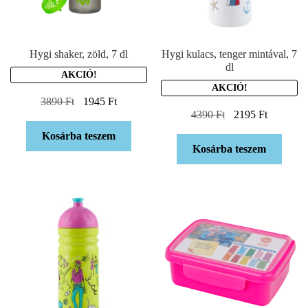
Hygi shaker, zöld, 7 dl
Hygi kulacs, tenger mintával, 7
dl
AKCIÓ!
AKCIÓ!
3890
Ft
1945
Ft
4390
Ft
2195
Ft
Kosárba teszem
Kosárba teszem