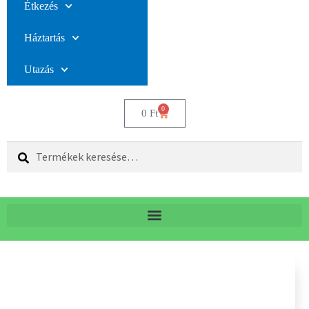
Étkezés
Háztartás
Utazás
0
0
Ft
Keresés