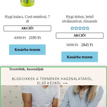
Hygi kulacs, Cool mintával, 7
Hygi doboz, belső
dl
elválasztóval, rózsaszín
AKCIÓ!
Értékelés:
AKCIÓ!
4390
Ft
2195
Ft
5.00
/ 5
5690
Ft
2845
Ft
Kosárba teszem
Kosárba teszem
Teszteltük, használjuk
BLOGCIKKEK A TERMÉKEK HASZNÁLATÁRÓL,
ELSŐ KÉZBŐL ⟶