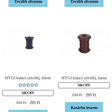
Tovább olvasom
Tovább olvasom
HYGI kulacs szívófej, fekete
HYGI kulacs szívófej, barna
AKCIÓ!
Értékelés:
AKCIÓ!
590
Ft
295
Ft
5.00
/ 5
590
Ft
295
Ft
Kosárba teszem