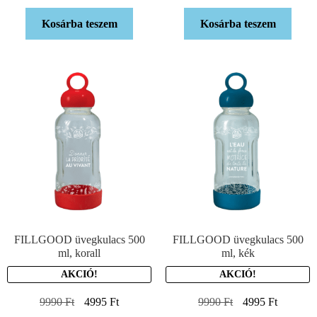
Kosárba teszem
Kosárba teszem
FILLGOOD üvegkulacs 500
FILLGOOD üvegkulacs 500
ml, korall
ml, kék
AKCIÓ!
AKCIÓ!
9990
Ft
4995
Ft
9990
Ft
4995
Ft