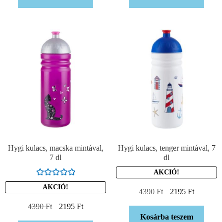
Hygi kulacs, macska mintával,
Hygi kulacs, tenger mintával, 7
7 dl
dl
AKCIÓ!
Értékelés:
AKCIÓ!
4390
Ft
2195
Ft
5.00
/ 5
4390
Ft
2195
Ft
Kosárba teszem