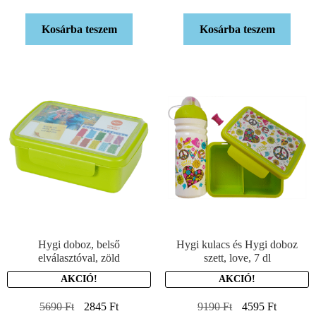
Kosárba teszem
Kosárba teszem
Hygi doboz, belső
Hygi kulacs és Hygi doboz
elválasztóval, zöld
szett, love, 7 dl
AKCIÓ!
AKCIÓ!
5690
Ft
2845
Ft
9190
Ft
4595
Ft