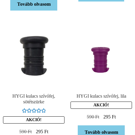
Tovább olvasom
HYGI kulacs szívófej,
HYGI kulacs szívófej, lila
sötétszürke
AKCIÓ!
590
Ft
295
Ft
Értékelés:
AKCIÓ!
5.00
/ 5
590
Ft
295
Ft
Tovább olvasom