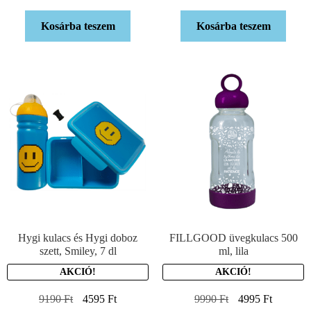
Kosárba teszem
Kosárba teszem
Hygi kulacs és Hygi doboz
FILLGOOD üvegkulacs 500
szett, Smiley, 7 dl
ml, lila
AKCIÓ!
AKCIÓ!
9190
Ft
4595
Ft
9990
Ft
4995
Ft