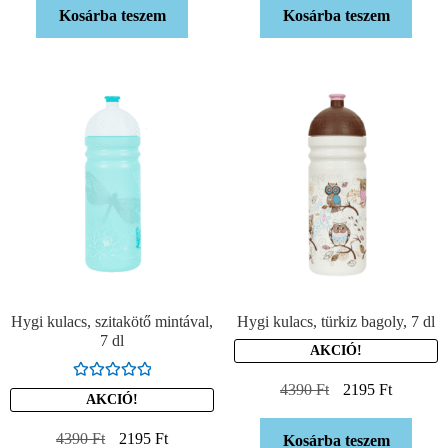
Kosárba teszem
Kosárba teszem
Hygi kulacs, szitakötő mintával,
Hygi kulacs, türkiz bagoly, 7 dl
7 dl
AKCIÓ!
4390
Ft
2195
Ft
Értékelés:
AKCIÓ!
5.00
/ 5
4390
Ft
2195
Ft
Kosárba teszem