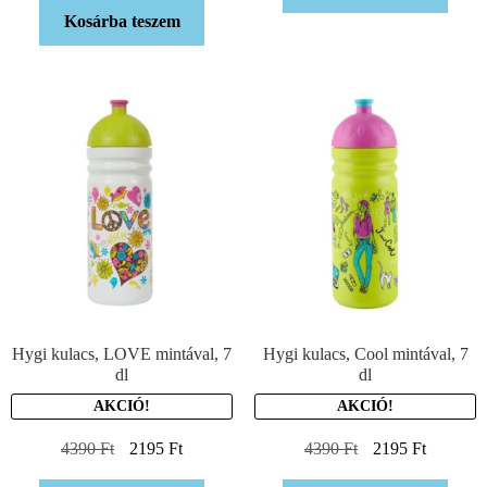
Kosárba teszem
Hygi kulacs, LOVE mintával, 7
Hygi kulacs, Cool mintával, 7
dl
dl
AKCIÓ!
AKCIÓ!
4390
Ft
2195
Ft
4390
Ft
2195
Ft