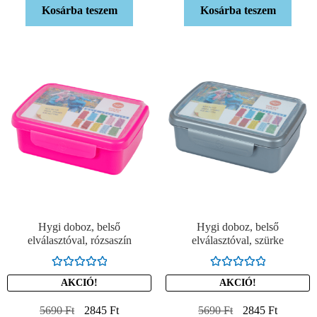
Kosárba teszem
Kosárba teszem
Hygi doboz, belső
Hygi doboz, belső
elválasztóval, rózsaszín
elválasztóval, szürke
Értékelés:
Értékelés:
AKCIÓ!
AKCIÓ!
5.00
/ 5
5.00
/ 5
5690
Ft
2845
Ft
5690
Ft
2845
Ft