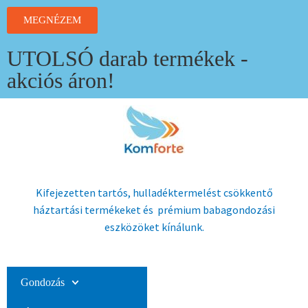
MEGNÉZEM
UTOLSÓ darab termékek -
akciós áron!
Kifejezetten tartós, hulladéktermelést csökkentő
háztartási termékeket és prémium babagondozási
eszközöket kínálunk.
Gondozás