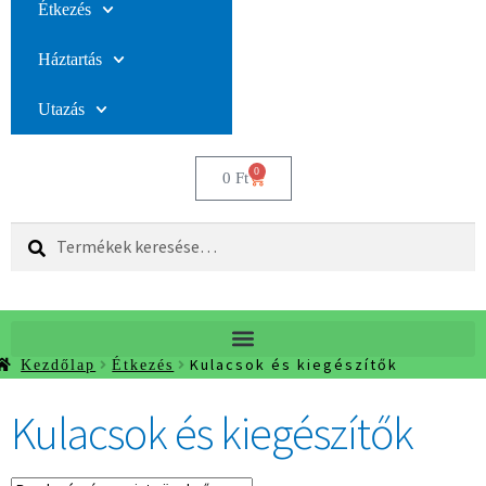
Étkezés
Háztartás
Utazás
0
0
Ft
Keresés
Kulacsok és kiegészítők
Kezdőlap
Étkezés
Kulacsok és kiegészítők