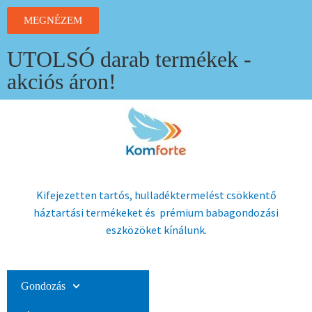
MEGNÉZEM
UTOLSÓ darab termékek -
akciós áron!
Kifejezetten tartós, hulladéktermelést csökkentő
háztartási termékeket és prémium babagondozási
eszközöket kínálunk.
Gondozás