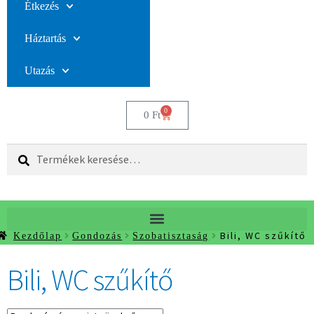
Étkezés
Háztartás
Utazás
0
0
Ft
Keresés
Bili, WC szűkítő
Kezdőlap
Gondozás
Szobatisztaság
Bili, WC szűkítő