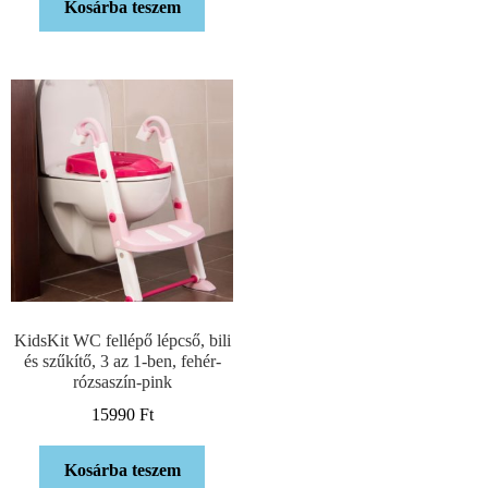
Kosárba teszem
KidsKit WC fellépő lépcső, bili
és szűkítő, 3 az 1-ben, fehér-
rózsaszín-pink
15990
Ft
Kosárba teszem