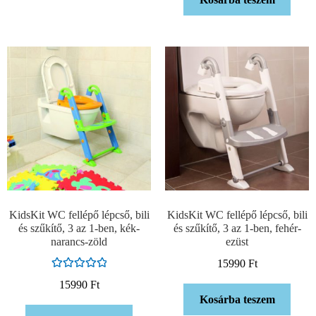
KidsKit WC fellépő lépcső, bili
KidsKit WC fellépő lépcső, bili
és szűkítő, 3 az 1-ben, kék-
és szűkítő, 3 az 1-ben, fehér-
narancs-zöld
ezüst
15990
Ft
Értékelés:
15990
Ft
5.00
/ 5
Kosárba teszem