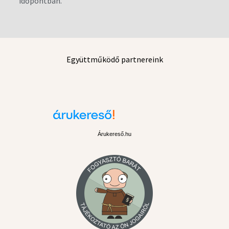
időpontban.
Együttműködő partnereink
Árukereső.hu