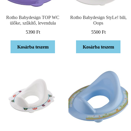
Rotho Babydesign TOP WC
Rotho Babydesign StyLe! bili,
ülőke, szűkítő, levendula
Oops
5390
Ft
5500
Ft
Kosárba teszem
Kosárba teszem