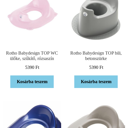
Rotho Babydesign TOP WC
Rotho Babydesign TOP bili,
ülőke, szűkítő, rózsaszín
betonszürke
5390
Ft
5390
Ft
Kosárba teszem
Kosárba teszem