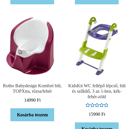
Rotho Babydesign Komfort bili,
KidsKit WC fellépő lépcső, bili
TOPXtra, rózsa/fehér
és szűkítő, 3 az 1-ben, kék-
fehér-zöld
14990
Ft
Értékelés:
15990
Ft
Kosárba teszem
5.00
/ 5
Kosárba teszem