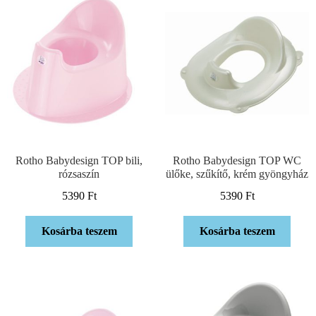
Rotho Babydesign TOP bili,
Rotho Babydesign TOP WC
rózsaszín
ülőke, szűkítő, krém gyöngyház
5390
Ft
5390
Ft
Kosárba teszem
Kosárba teszem