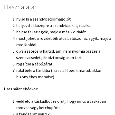
Használata:
nyisd ki a szendvicscsomagolót
helyezd el középre a szendvicseket, nasikat
hajtsd fel az egyik, majd a másik oldalát
most jöhet a rövidebbik oldal, először az egyik, majd a
másik oldal
olyan szorosra hajtsd, ami nem nyomja összes a
szendvicsedet, de biztonságosan tart
rögzítsd a tépőzárat
rakd bele a táskába (ha ez a lépés kimarad, akkor
bizony éhes maradsz)
Használat ebédkor:
vedd elő a táskádból és örülj, hogy nincs a táskában
morzsa vagy ketchupfolt
a tépőzárat nyisd ki