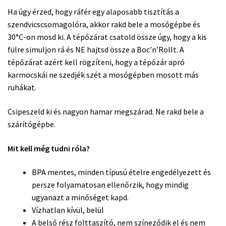
Ha úgy érzed, hogy ráfér egy alaposabb tisztítás a
szendvicscsomagolóra, akkor rakd bele a mosógépbe és
30°C-on mosd ki. A tépőzárat csatold össze úgy, hogy a kis
fülre simuljon rá és NE hajtsd össze a Boc’n’Rollt. A
tépőzárat azért kell rögzíteni, hogy a tépőzár apró
karmocskái ne szedjék szét a mosógépben mosott más
ruhákat.
Csipeszeld ki és nagyon hamar megszárad. Ne rakd bele a
szárítógépbe.
Mit kell még tudni róla?
BPA mentes, minden típusú ételre engedélyezett és
persze folyamatosan ellenőrzik, hogy mindig
ugyanazt a minőséget kapd.
Vízhatlan kívül, belül
A belső rész folttaszító, nem színeződik el és nem