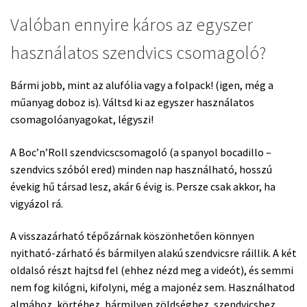
Valóban ennyire káros az egyszer
használatos szendvics csomagoló?
Bármi jobb, mint az alufólia vagy a folpack! (igen, még a
műanyag doboz is). Váltsd ki az egyszer használatos
csomagolóanyagokat, légyszi!
A Boc’n’Roll szendvicscsomagoló (a spanyol bocadillo –
szendvics szóból ered) minden nap használható, hosszú
évekig hű társad lesz, akár 6 évig is. Persze csak akkor, ha
vigyázol rá.
A visszazárható tépőzárnak köszönhetően könnyen
nyitható-zárható és bármilyen alakú szendvicsre ráillik. A két
oldalsó részt hajtsd fel (ehhez nézd meg a videót), és semmi
nem fog kilógni, kifolyni, még a majonéz sem. Használhatod
almához, körtéhez, bármilyen zöldséghez, szendvicshez,