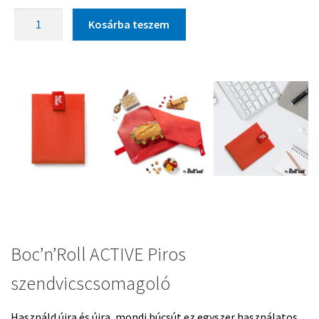
Kosárba teszem
Boc’n’Roll ACTIVE Piros
szendvicscsomagoló
Használd újra és újra, mondj búcsút ez egyszer használatos