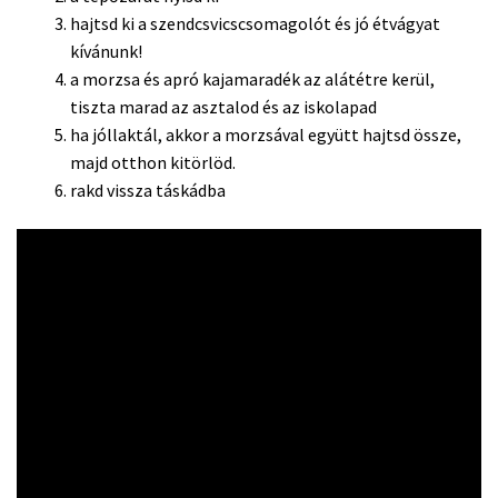
hajtsd ki a szendcsvicscsomagolót és jó étvágyat
kívánunk!
a morzsa és apró kajamaradék az alátétre kerül,
tiszta marad az asztalod és az iskolapad
ha jóllaktál, akkor a morzsával együtt hajtsd össze,
majd otthon kitörlöd.
rakd vissza táskádba