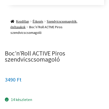
Kezdőlap
Étkezés
Szendvicscsomagolók,
Boc’n’Roll ACTIVE Piros
ételtasakok
szendvicscsomagoló
Boc’n’Roll ACTIVE Piros
szendvicscsomagoló
3490
Ft
14 készleten