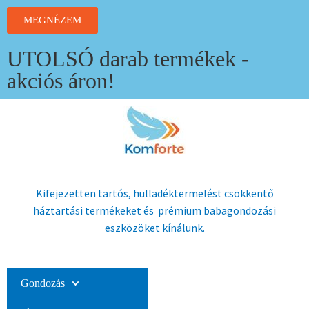
MEGNÉZEM
UTOLSÓ darab termékek -
akciós áron!
Kifejezetten tartós, hulladéktermelést csökkentő
háztartási termékeket és prémium babagondozási
eszközöket kínálunk.
Gondozás