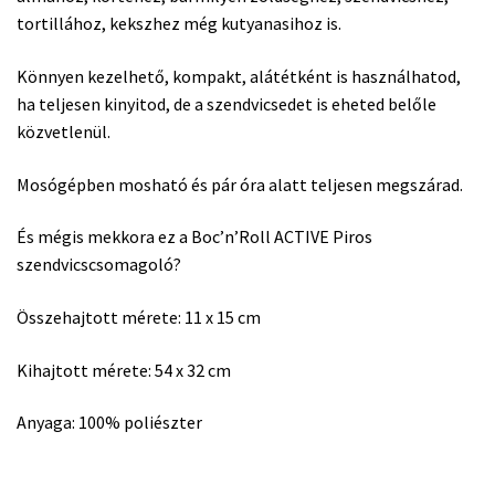
tortillához, kekszhez még kutyanasihoz is.
Könnyen kezelhető, kompakt, alátétként is használhatod,
ha teljesen kinyitod, de a szendvicsedet is eheted belőle
közvetlenül.
Mosógépben mosható és pár óra alatt teljesen megszárad.
És mégis mekkora ez a Boc’n’Roll ACTIVE Piros
szendvicscsomagoló?
Összehajtott mérete: 11 x 15 cm
Kihajtott mérete: 54 x 32 cm
Anyaga: 100% poliészter