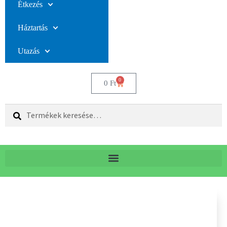
Étkezés
Háztartás
Utazás
0
0
Ft
Keresés