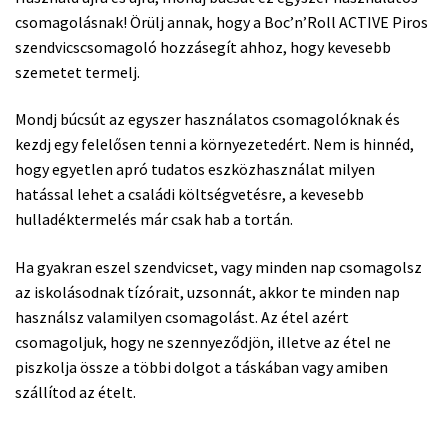
csomagolásnak! Örülj annak, hogy a Boc’n’Roll ACTIVE Piros
szendvicscsomagoló hozzásegít ahhoz, hogy kevesebb
szemetet termelj.
Mondj búcsút az egyszer használatos csomagolóknak és
kezdj egy felelősen tenni a környezetedért. Nem is hinnéd,
hogy egyetlen apró tudatos eszközhasználat milyen
hatással lehet a családi költségvetésre, a kevesebb
hulladéktermelés már csak hab a tortán.
Ha gyakran eszel szendvicset, vagy minden nap csomagolsz
az iskolásodnak tízórait, uzsonnát, akkor te minden nap
használsz valamilyen csomagolást. Az étel azért
csomagoljuk, hogy ne szennyeződjön, illetve az étel ne
piszkolja össze a többi dolgot a táskában vagy amiben
szállítod az ételt.