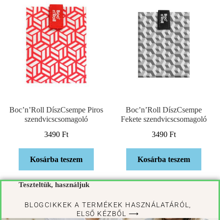
Boc’n’Roll DíszCsempe Piros
Boc’n’Roll DíszCsempe
szendvicscsomagoló
Fekete szendvicscsomagoló
3490
Ft
3490
Ft
Kosárba teszem
Kosárba teszem
Teszteltük, használjuk
BLOGCIKKEK A TERMÉKEK HASZNÁLATÁRÓL,
ELSŐ KÉZBŐL ⟶