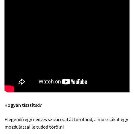
Hogyan tisztítsd?
Elegendő egy nedves szivaccsal áttörölnöd, a morzsákat egy
mozdulattal le tudod törölni.