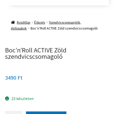
Kezdőlap
Étkezés
Szendvicscsomagolók,
Boc’n’Roll ACTIVE Zöld szendvicscsomagoló
ételtasakok
Boc’n’Roll ACTIVE Zöld
szendvicscsomagoló
3490
Ft
23 készleten