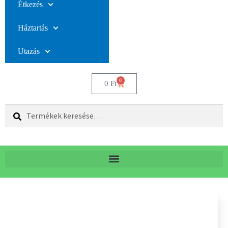
Étkezés
Háztartás
Utazás
0
0
Ft
Keresés