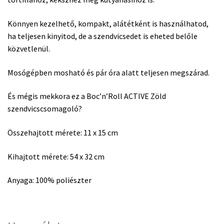
Könnyen kezelhető, kompakt, alátétként is használhatod,
ha teljesen kinyitod, de a szendvicsedet is eheted belőle
közvetlenül.
Mosógépben mosható és pár óra alatt teljesen megszárad.
És mégis mekkora ez a Boc’n’Roll ACTIVE Zöld
szendvicscsomagoló?
Összehajtott mérete: 11 x 15 cm
Kihajtott mérete: 54 x 32 cm
Anyaga: 100% poliészter