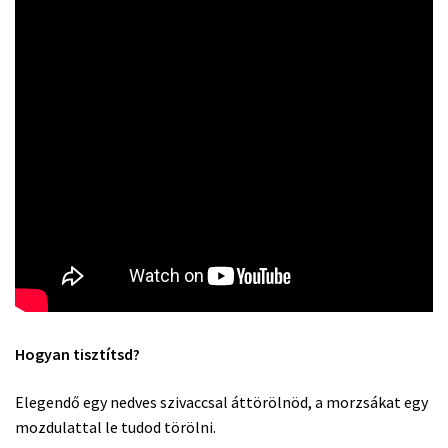
Hogyan tisztítsd?
Elegendő egy nedves szivaccsal áttörölnöd, a morzsákat egy
mozdulattal le tudod törölni.