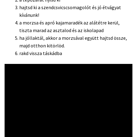
hajtsd ki a szendcsvicscsomagolót és jó étvágyat
kívánunk!
a morzsa és apró kajamaradék az alátétre kerül,
tiszta marad az asztalod és az iskolapad
ha jóllaktál, akkor a morzsával együtt hajtsd össze,
majd otthon kitörlöd.
rakd vissza táskádba