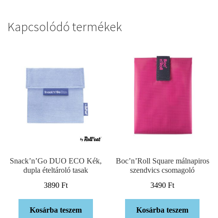
Kapcsolódó termékek
Snack’n’Go DUO ECO Kék,
Boc’n’Roll Square málnapiros
dupla ételtároló tasak
szendvics csomagoló
3890
Ft
3490
Ft
Kosárba teszem
Kosárba teszem