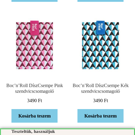
Boc’n’Roll DíszCsempe Pink
Boc’n’Roll DíszCsempe Kék
szendvicscsomagoló
szendvicscsomagoló
3490
Ft
3490
Ft
Kosárba teszem
Kosárba teszem
Teszteltük, használjuk