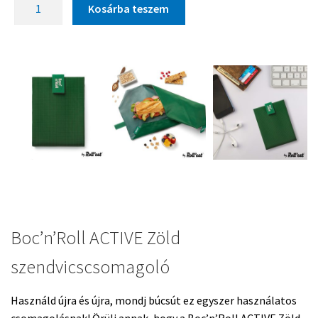
Kosárba teszem
Boc’n’Roll ACTIVE Zöld
szendvicscsomagoló
Használd újra és újra, mondj búcsút ez egyszer használatos
csomagolásnak! Örülj annak, hogy a Boc’n’Roll ACTIVE Zöld