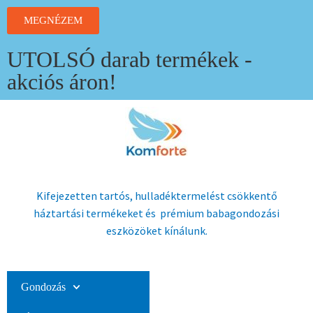
MEGNÉZEM
UTOLSÓ darab termékek -
akciós áron!
Kifejezetten tartós, hulladéktermelést csökkentő
háztartási termékeket és prémium babagondozási
eszközöket kínálunk.
Gondozás