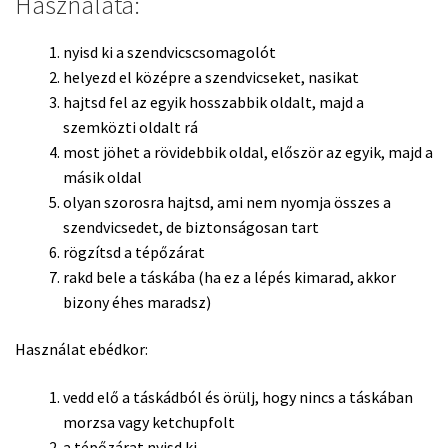
Használata:
nyisd ki a szendvicscsomagolót
helyezd el középre a szendvicseket, nasikat
hajtsd fel az egyik hosszabbik oldalt, majd a
szemközti oldalt rá
most jöhet a rövidebbik oldal, először az egyik, majd a
másik oldal
olyan szorosra hajtsd, ami nem nyomja összes a
szendvicsedet, de biztonságosan tart
rögzítsd a tépőzárat
rakd bele a táskába (ha ez a lépés kimarad, akkor
bizony éhes maradsz)
Használat ebédkor:
vedd elő a táskádból és örülj, hogy nincs a táskában
morzsa vagy ketchupfolt
a tépőzárat nyisd ki