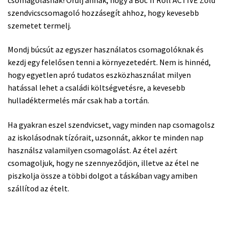
szendvicscsomagoló hozzásegít ahhoz, hogy kevesebb
szemetet termelj.
Mondj búcsút az egyszer használatos csomagolóknak és
kezdj egy felelősen tenni a környezetedért. Nem is hinnéd,
hogy egyetlen apró tudatos eszközhasználat milyen
hatással lehet a családi költségvetésre, a kevesebb
hulladéktermelés már csak hab a tortán.
Ha gyakran eszel szendvicset, vagy minden nap csomagolsz
az iskolásodnak tízórait, uzsonnát, akkor te minden nap
használsz valamilyen csomagolást. Az étel azért
csomagoljuk, hogy ne szennyeződjön, illetve az étel ne
piszkolja össze a többi dolgot a táskában vagy amiben
szállítod az ételt.