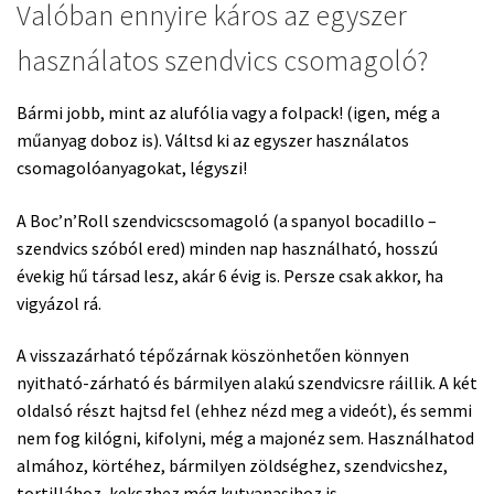
Valóban ennyire káros az egyszer
használatos szendvics csomagoló?
Bármi jobb, mint az alufólia vagy a folpack! (igen, még a
műanyag doboz is). Váltsd ki az egyszer használatos
csomagolóanyagokat, légyszi!
A Boc’n’Roll szendvicscsomagoló (a spanyol bocadillo –
szendvics szóból ered) minden nap használható, hosszú
évekig hű társad lesz, akár 6 évig is. Persze csak akkor, ha
vigyázol rá.
A visszazárható tépőzárnak köszönhetően könnyen
nyitható-zárható és bármilyen alakú szendvicsre ráillik. A két
oldalsó részt hajtsd fel (ehhez nézd meg a videót), és semmi
nem fog kilógni, kifolyni, még a majonéz sem. Használhatod
almához, körtéhez, bármilyen zöldséghez, szendvicshez,
tortillához, kekszhez még kutyanasihoz is.