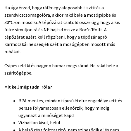
Ha úgy érzed, hogy ráfér egy alaposabb tisztítás a
szendvicscsomagolóra, akkor rakd bele a mosógépbe és
30°C-on mosd ki. A tépőzárat csatold össze úgy, hogy a kis
fülre simuljon rá és NE hajtsd össze a Boc’n’Rollt. A
tépőzárat azért kell rögzíteni, hogy a tépőzár apró
karmocskái ne szedjék szét a mosógépben mosott más
ruhákat.
Csipeszeld ki és nagyon hamar megszárad. Ne rakd bele a
szárítógépbe.
Mit kell még tudni róla?
BPA mentes, minden típusú ételre engedélyezett és
persze folyamatosan ellenőrzik, hogy mindig
ugyanazt a minőséget kapd.
Vízhatlan kívül, belül
A belső rész folttaszító, nem színeződik el és nem