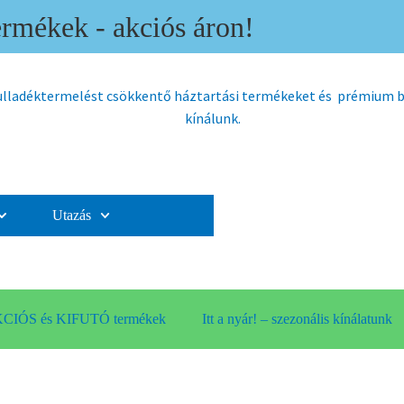
mékek - akciós áron!
hulladéktermelést csökkentő háztartási termékeket és prémium
kínálunk.
Utazás
CIÓS és KIFUTÓ termékek
Itt a nyár! – szezonális kínálatunk