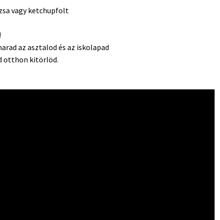
rzsa vagy ketchupfolt
!
marad az asztalod és az iskolapad
d otthon kitörlöd.