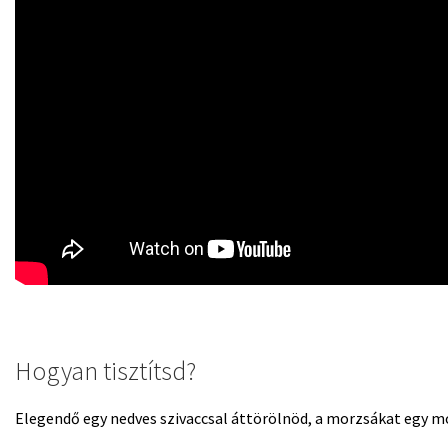
Hogyan tisztítsd?
Elegendő egy nedves szivaccsal áttörölnöd, a morzsákat egy mo