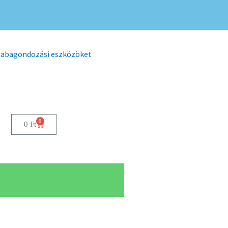
 babagondozási eszközöket
0
0
Ft