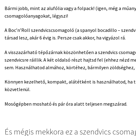
Bármi jobb, mint az alufólia vagy a folpack! (igen, még a műany
csomagolóanyagokat, légyszi!
A Boc’n’Roll szendvicscsomagoló (a spanyol bocadillo – szendv
társad lesz, akár 6 évig is. Persze csak akkor, ha vigyázol rá.
A visszazárható tépőzárnak köszönhetően a szendvics csomago
szendvicsre ráillik. A két oldalsó részt hajtsd fel (ehhez nézd 
sem. Használhatod almához, körtéhez, bármilyen zöldséghez, s
Könnyen kezelhető, kompakt, alátétként is használhatod, ha tel
közvetlenül.
Mosógépben mosható és pár óra alatt teljesen megszárad.
És mégis mekkora ez a szendvics csoma