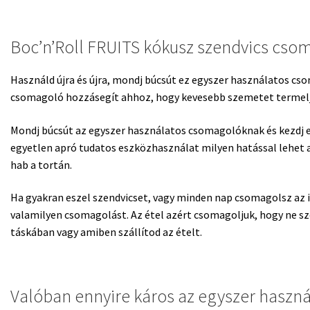
Boc’n’Roll FRUITS kókusz szendvics cso
Használd újra és újra, mondj búcsút ez egyszer használatos cs
csomagoló hozzásegít ahhoz, hogy kevesebb szemetet termelj
Mondj búcsút az egyszer használatos csomagolóknak és kezdj eg
egyetlen apró tudatos eszközhasználat milyen hatással lehet a
hab a tortán.
Ha gyakran eszel szendvicset, vagy minden nap csomagolsz az 
valamilyen csomagolást. Az étel azért csomagoljuk, hogy ne sze
táskában vagy amiben szállítod az ételt.
Valóban ennyire káros az egyszer haszn