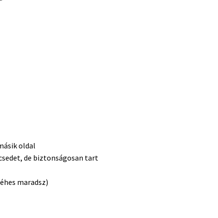
másik oldal
csedet, de biztonságosan tart
y éhes maradsz)