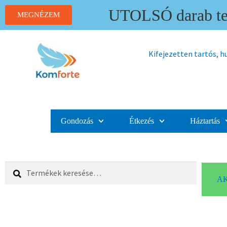
UTOLSÓ darab ter
MEGNÉZEM
Kifejezetten tartós, 
Gondozás
Étkezés
Háztartás
Keresés
AK