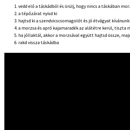
vedd elő a táskádból és örülj, hogy nincs a táskában mo
a tépőzárat nyisd ki
hajtsd ki a szendvicscsomagolót és jó étvágyat kívánunk
a morzsa és apró kajamaradék az alátétre kerül, tiszta 
ha jóllaktál, akkor a morzsával együtt hajtsd össze, maj
rakd vissza táskádba