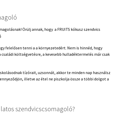
magoló
omagolásnak! Örülj annak, hogy a FRUITS kókusz szendvics
.
y felelősen tenni a a környezetedért. Nem is hinnéd, hogy
 családi költségvetésre, a kevesebb hulladéktermelés már csak
iskolásodnak tízórait, uzsonnát, akkor te minden nap használsz
nnyeződjön, illetve az étel ne piszkolja össze a többi dolgot a
álatos szendvicscsomagoló?