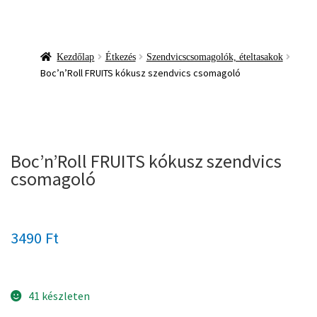
Kezdőlap
Étkezés
Szendvicscsomagolók, ételtasakok
Boc’n’Roll FRUITS kókusz szendvics csomagoló
Boc’n’Roll FRUITS kókusz szendvics
csomagoló
3490
Ft
41 készleten