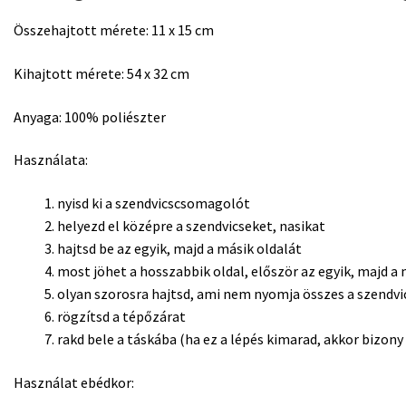
Összehajtott mérete: 11 x 15 cm
Kihajtott mérete: 54 x 32 cm
Anyaga: 100% poliészter
Használata:
nyisd ki a szendvicscsomagolót
helyezd el középre a szendvicseket, nasikat
hajtsd be az egyik, majd a másik oldalát
most jöhet a hosszabbik oldal, először az egyik, majd a 
olyan szorosra hajtsd, ami nem nyomja összes a szendvi
rögzítsd a tépőzárat
rakd bele a táskába (ha ez a lépés kimarad, akkor bizon
Használat ebédkor: