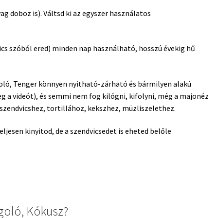
ag doboz is). Váltsd ki az egyszer használatos
ics szóból ered) minden nap használható, hosszú évekig hű
ló, Tenger könnyen nyitható-zárható és bármilyen alakú
meg a videót), és semmi nem fog kilógni, kifolyni, még a majonéz
zendvicshez, tortillához, kekszhez, müzliszelethez.
jesen kinyitod, de a szendvicsedet is eheted belőle
goló, Kókusz?