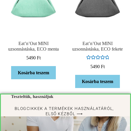
Eat’n’Out MINI
Eat’n’Out MINI
uzsonnástáska, ECO menta
uzsonnástáska, ECO fekete
5490
Ft
Értékelés:
5490
Ft
5.00
/ 5
Kosárba teszem
Kosárba teszem
Teszteltük, használjuk
BLOGCIKKEK A TERMÉKEK HASZNÁLATÁRÓL,
ELSŐ KÉZBŐL ⟶