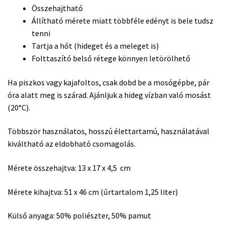
Összehajtható
Állítható mérete miatt többféle edényt is bele tudsz
tenni
Tartja a hőt (hideget és a meleget is)
Folttaszító belső rétege könnyen letörölhető
Ha piszkos vagy kajafoltos, csak dobd be a mosógépbe, pár
óra alatt meg is szárad. Ajánljuk a hideg vízban való mosást
(20°C).
Többször használatos, hosszú élettartamú, használatával
kiváltható az eldobható csomagolás.
Mérete összehajtva: 13 x 17 x 4,5 cm
Mérete kihajtva: 51 x 46 cm (űrtartalom 1,25 liter)
Külső anyaga: 50% poliészter, 50% pamut