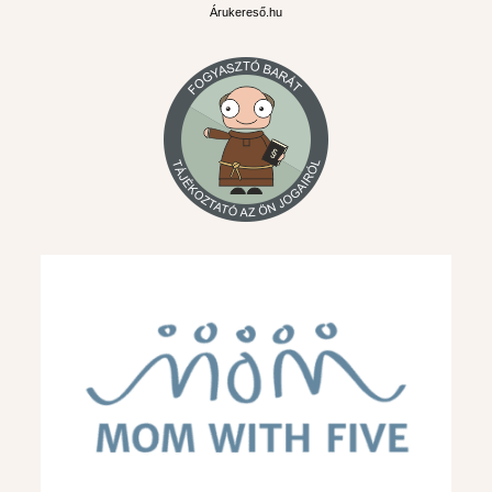
Árukereső.hu