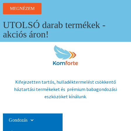
MEGNÉZEM
UTOLSÓ darab termékek -
akciós áron!
Kifejezetten tartós, hulladéktermelést csökkentő
háztartási termékeket és prémium babagondozási
eszközöket kínálunk.
Gondozás