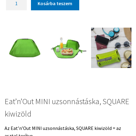
Kosárba teszem
Eat’n’Out MINI uzsonnástáska, SQUARE
kiwizöld
Az Eat’n’Out MINI uzsonnástáska, SQUARE kiwizöld = az
asztal terítve.