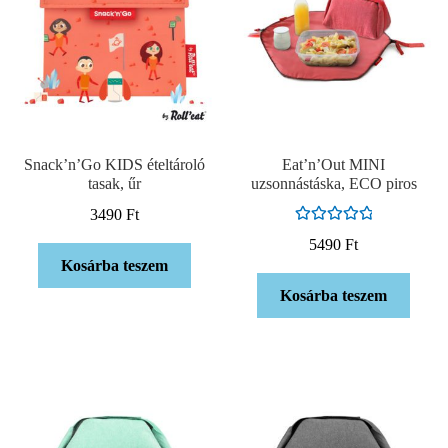
Snack’n’Go KIDS ételtároló
Eat’n’Out MINI
tasak, űr
uzsonnástáska, ECO piros
3490
Ft
Értékelés:
5490
Ft
5.00
/ 5
Kosárba teszem
Kosárba teszem