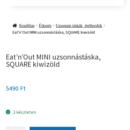
Kezdőlap
Étkezés
Uzsonnás táskák, ételhordók
Eat’n’Out MINI uzsonnástáska, SQUARE kiwizöld
Eat’n’Out MINI uzsonnástáska,
SQUARE kiwizöld
5490
Ft
2 készleten