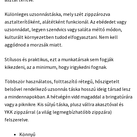
Különleges uzsonnástáska, mely szét zippzározva
asztalterítőként, alátétként funkcionál. Az ebédedet vagy
uzsonnádat, legyen szendvics vagy saláta méltó módon,
kulturált környezetben tudod elfogyasztani. Nem kell
aggódnod a morzsák miatt.
Stílusos és praktikus, ezt a munkatársak sem fogják
kikezdeni, az a minimum, hogy irigykedni fognak.
Többször használatos, folttaszító rétegű, hőszigetelt
belsővel rendelkező uzsonnás táska hosszú ideig társad lesz
a mindennapokban. A hétvégén vidd magaddal a bringatúrára
vagy a piknikre. Kis súlyú táska, plusz vállra akasztóval és
YKK zippzárral (a világ legmegbízhatóbb zippzára)
felszerelve.
Könnyű