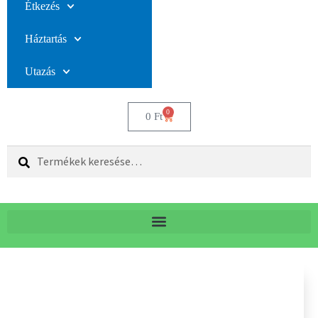
Étkezés
Háztartás
Utazás
0
0
Ft
Keresés