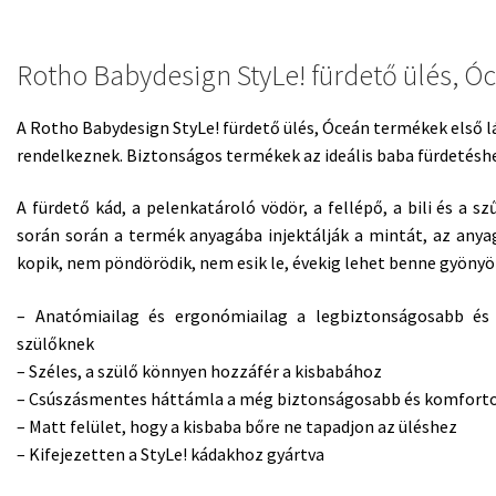
Rotho Babydesign StyLe! fürdető ülés, Ó
A Rotho Babydesign StyLe! fürdető ülés, Óceán termékek első lát
rendelkeznek. Biztonságos termékek az ideális baba fürdetésh
A fürdető kád, a pelenkatároló vödör, a fellépő, a bili és a 
során során a termék anyagába injektálják a mintát, az anya
kopik, nem pöndörödik, nem esik le, évekig lehet benne gyöny
– Anatómiailag és ergonómiailag a legbiztonságosabb és 
szülőknek
– Széles, a szülő könnyen hozzáfér a kisbabához
– Csúszásmentes háttámla a még biztonságosabb és komforto
– Matt felület, hogy a kisbaba bőre ne tapadjon az üléshez
– Kifejezetten a StyLe! kádakhoz gyártva