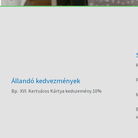
M
Állandó kedvezmények
Bp. XVI. Kertváros Kártya kedvzemény 10%
B