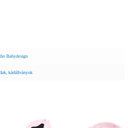
tho Babydesign
ak, kádállványok