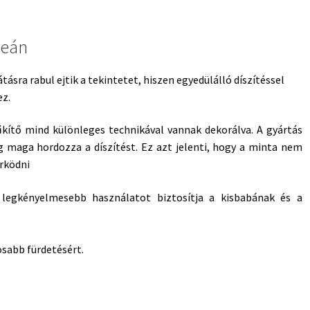
ceán
ásra rabul ejtik a tekintetet, hiszen egyedülálló díszítéssel
ez.
szűkítő mind különleges technikával vannak dekorálva. A gyártás
g maga hordozza a díszítést. Ez azt jelenti, hogy a minta nem
örködni
legkényelmesebb használatot biztosítja a kisbabának és a
sabb fürdetésért.