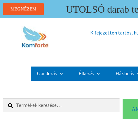
UTOLSÓ darab ter
MEGNÉZEM
Kifejezetten tartós, 
Gondozás
Étkezés
Háztartás
Keresés
AK