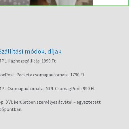
Szállítási módok, díjak
PL Házhozszállítás: 1990 Ft
FoxPost, Packeta csomagautomata: 1790 Ft
MPL Csomagautomata, MPL CsomagPont: 990 Ft
p. XVI. kerületben személyes átvétel – egyeztetett
időpontban.