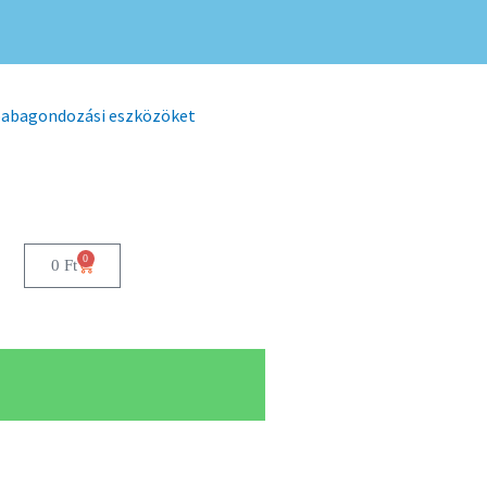
 babagondozási eszközöket
0
0
Ft