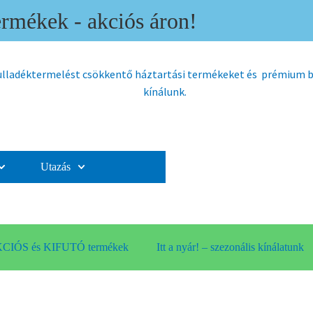
mékek - akciós áron!
hulladéktermelést csökkentő háztartási termékeket és prémium
kínálunk.
Utazás
CIÓS és KIFUTÓ termékek
Itt a nyár! – szezonális kínálatunk