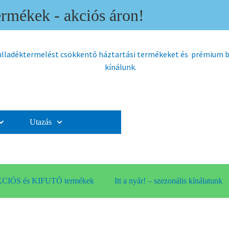
mékek - akciós áron!
hulladéktermelést csökkentő háztartási termékeket és prémium
kínálunk.
Utazás
CIÓS és KIFUTÓ termékek
Itt a nyár! – szezonális kínálatunk