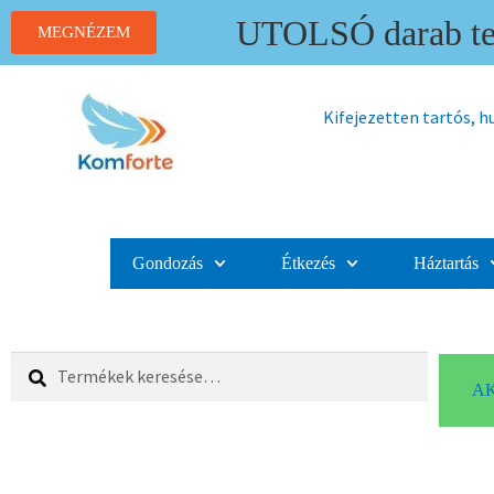
UTOLSÓ darab ter
MEGNÉZEM
Kifejezetten tartós, 
Gondozás
Étkezés
Háztartás
Keresés
AK