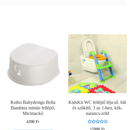
Rotho Babydesign Bella
KidsKit WC fellépő lépcső, bili
Bambina mintás fellépő,
és szűkítő, 3 az 1-ben, kék-
Micimackó
narancs-zöld
4390
Ft
Értékelés:
15990
Ft