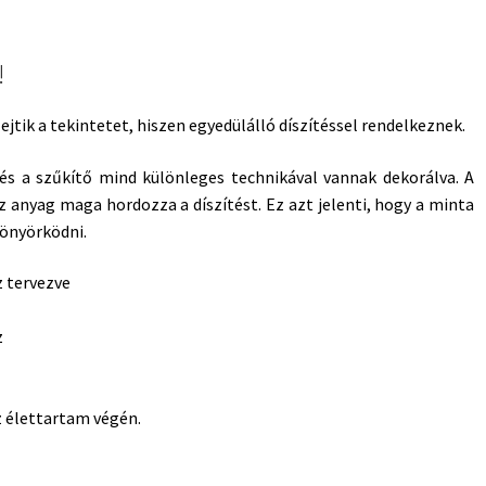
!
 ejtik a tekintetet, hiszen egyedülálló díszítéssel rendelkeznek.
i és a szűkítő mind különleges technikával vannak dekorálva. A
z anyag maga hordozza a díszítést. Ez azt jelenti, hogy a minta
yönyörködni.
 tervezve
z
z élettartam végén.