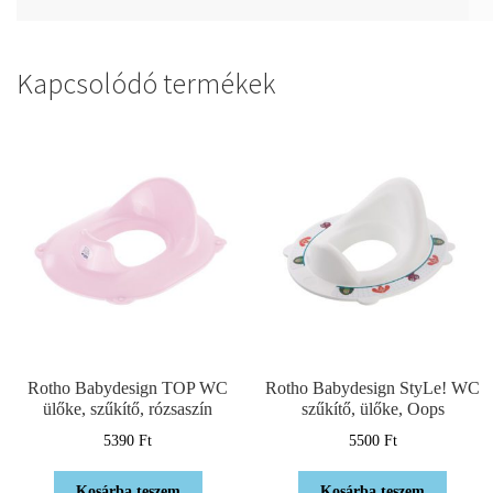
Kapcsolódó termékek
Rotho Babydesign TOP WC
Rotho Babydesign StyLe! WC
ülőke, szűkítő, rózsaszín
szűkítő, ülőke, Oops
5390
Ft
5500
Ft
Kosárba teszem
Kosárba teszem