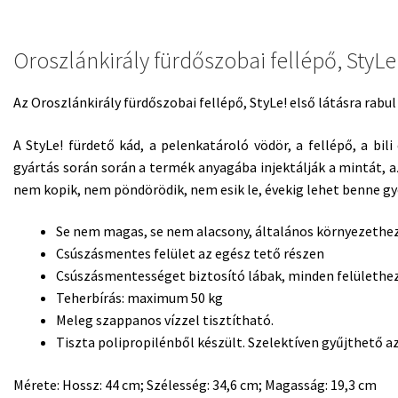
Oroszlánkirály fürdőszobai fellépő, StyLe
Az Oroszlánkirály fürdőszobai fellépő, StyLe! első látásra rabul
A StyLe! fürdető kád, a pelenkatároló vödör, a fellépő, a bil
gyártás során során a termék anyagába injektálják a mintát, a
nem kopik, nem pöndörödik, nem esik le, évekig lehet benne g
Se nem magas, se nem alacsony, általános környezethez
Csúszásmentes felület az egész tető részen
Csúszásmentességet biztosító lábak, minden felülethe
Teherbírás: maximum 50 kg
Meleg szappanos vízzel tisztítható.
Tiszta polipropilénből készült. Szelektíven gyűjthető a
Mérete: Hossz: 44 cm; Szélesség: 34,6 cm; Magasság: 19,3 cm