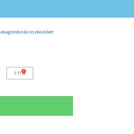
 babagondozási eszközöket
0
0
Ft