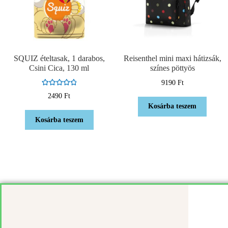
SQUIZ ételtasak, 1 darabos,
Reisenthel mini maxi hátizsák,
Csini Cica, 130 ml
színes pöttyös
9190
Ft
Értékelés:
2490
Ft
5.00
/ 5
Kosárba teszem
Kosárba teszem