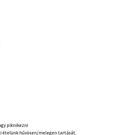
agy piknikezni
i ételünk hűvösen/melegen tartását.