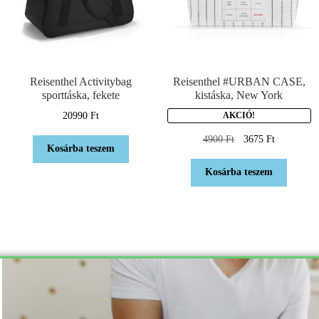
Reisenthel Activitybag
Reisenthel #URBAN CASE,
sporttáska, fekete
kistáska, New York
20990
Ft
AKCIÓ!
4900
Ft
3675
Ft
Kosárba teszem
Kosárba teszem