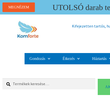
UTOLSÓ darab ter
MEGNÉZEM
Kifejezetten tartós, 
Gondozás
Étkezés
Háztartás
Keresés
AK