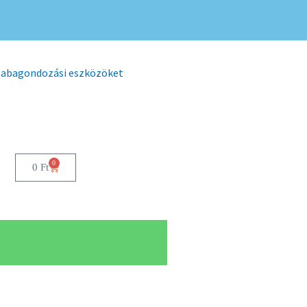
 babagondozási eszközöket
0
0
Ft