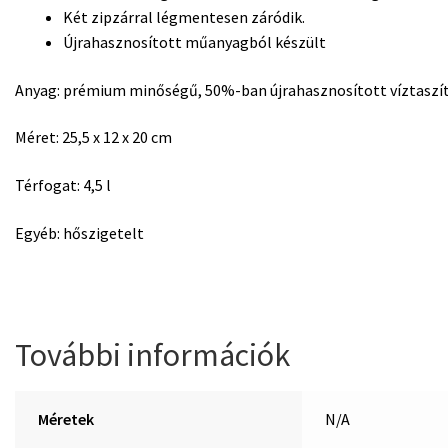
Két zipzárral légmentesen záródik.
Újrahasznosított műanyagból készült
Anyag: prémium minőségű, 50%-ban újrahasznosított víztaszít
Méret: 25,5 x 12 x 20 cm
Térfogat: 4,5 l
Egyéb: hőszigetelt
További információk
Méretek
N/A