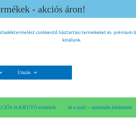
mékek - akciós áron!
hulladéktermelést csökkentő háztartási termékeket és prémium
kínálunk.
Utazás
CIÓS és KIFUTÓ termékek
Itt a nyár! – szezonális kínálatunk