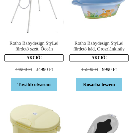
Rotho Babydesign StyLe!
Rotho Babydesign StyLe!
fürdető szett, Óceán
fürdető kád, Oroszlánkirály
AKCIÓ!
AKCIÓ!
44900
Ft
34990
Ft
15500
Ft
9990
Ft
Tovább olvasom
Kosárba teszem