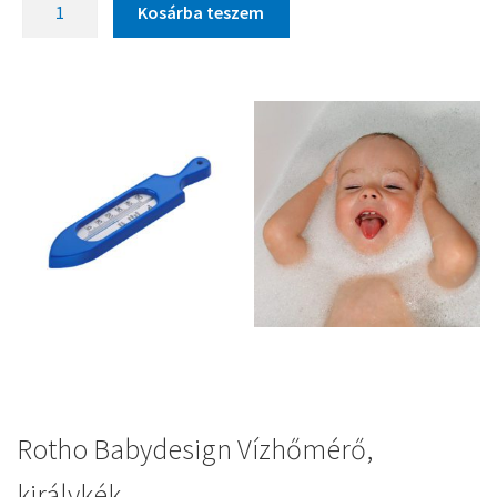
Kosárba teszem
Rotho Babydesign Vízhőmérő,
királykék