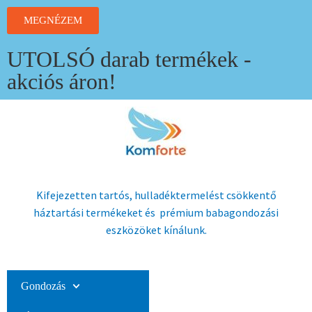
MEGNÉZEM
UTOLSÓ darab termékek -
akciós áron!
Kifejezetten tartós, hulladéktermelést csökkentő
háztartási termékeket és prémium babagondozási
eszközöket kínálunk.
Gondozás