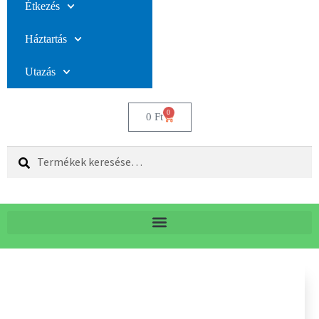
Étkezés
Háztartás
Utazás
0
0
Ft
Keresés