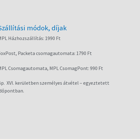
Szállítási módok, díjak
PL Házhozszállítás: 1990 Ft
FoxPost, Packeta csomagautomata: 1790 Ft
MPL Csomagautomata, MPL CsomagPont: 990 Ft
p. XVI. kerületben személyes átvétel – egyeztetett
időpontban.