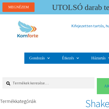
UTOLSÓ darab ter
MEGNÉZEM
Kifejezetten tartós, 
Gondozás
Étkezés
Háztartás
Keresés
AK
Shake
Termékkategóriák