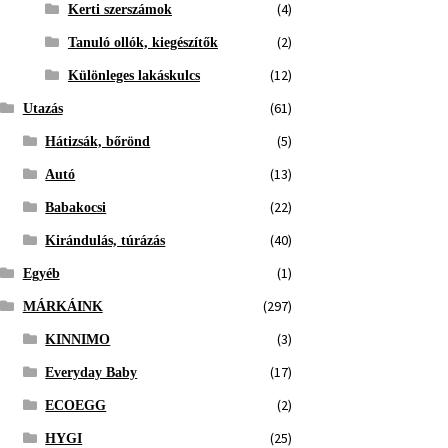
(4)
Kerti szerszámok
(2)
Tanuló ollók, kiegészítők
(12)
Különleges lakáskulcs
(61)
Utazás
(5)
Hátizsák, bőrönd
(13)
Autó
(22)
Babakocsi
(40)
Kirándulás, túrázás
(1)
Egyéb
(297)
MÁRKÁINK
(3)
KINNIMO
(17)
Everyday Baby
(2)
ECOEGG
(25)
HYGI