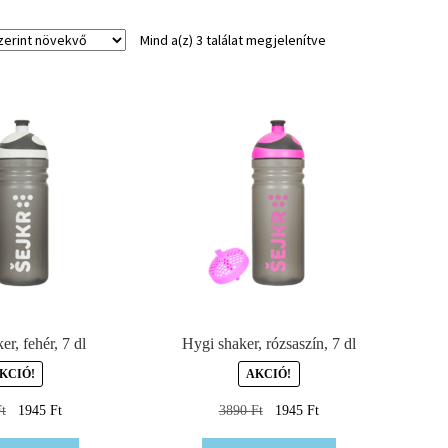
Mind a(z) 3 találat megjelenítve
r, fehér, 7 dl
Hygi shaker, rózsaszín, 7 dl
KCIÓ!
AKCIÓ!
t
1945
Ft
3890
Ft
1945
Ft