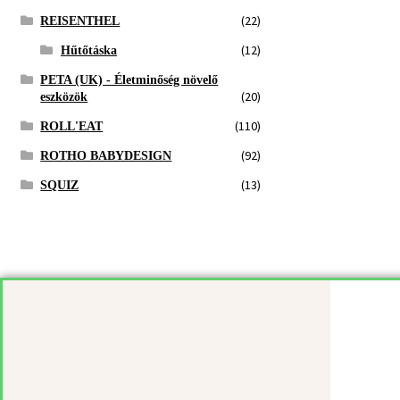
(22)
REISENTHEL
(12)
Hűtőtáska
PETA (UK) - Életminőség növelő
(20)
eszközök
(110)
ROLL'EAT
(92)
ROTHO BABYDESIGN
(13)
SQUIZ