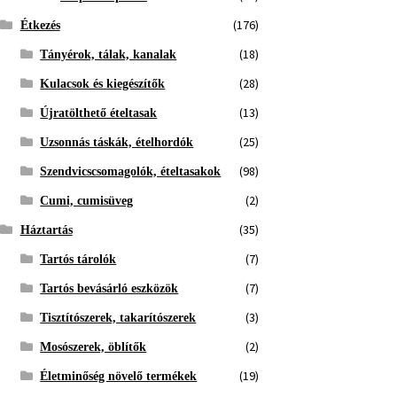
(176)
Étkezés
(18)
Tányérok, tálak, kanalak
(28)
Kulacsok és kiegészítők
(13)
Újratölthető ételtasak
(25)
Uzsonnás táskák, ételhordók
(98)
Szendvicscsomagolók, ételtasakok
(2)
Cumi, cumisüveg
(35)
Háztartás
(7)
Tartós tárolók
(7)
Tartós bevásárló eszközök
(3)
Tisztítószerek, takarítószerek
(2)
Mosószerek, öblítők
(19)
Életminőség növelő termékek