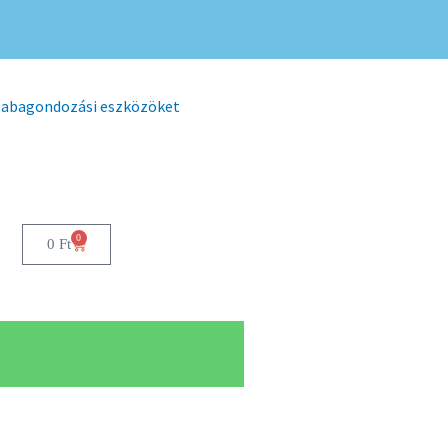
 babagondozási eszközöket
0
0
Ft