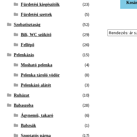
Kosár
(23)
Fürdetési kiegészítők
(5)
Fürdetési szettek
(52)
Szobatisztaság
(29)
Bili, WC szűkítő
(26)
Fellépő
(15)
Pelenkázás
(4)
Mosható pelenka
(8)
Pelenka tároló vödör
(3)
Pelenkázó alátét
(10)
Ruházat
(28)
Babaszoba
(6)
Ágynemű, takaró
(1)
Babzsák
(17)
Szoptatós párna