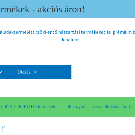
mékek - akciós áron!
hulladéktermelést csökkentő háztartási termékeket és prémium
kínálunk.
Utazás
CIÓS és KIFUTÓ termékek
Itt a nyár! – szezonális kínálatunk
r