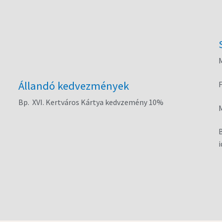
M
Állandó kedvezmények
Bp. XVI. Kertváros Kártya kedvzemény 10%
B