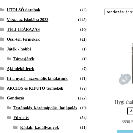
(73)
UTOLSÓ darabok
(143)
Vissza az Iskolába 2023
(10)
TÉLI LEÁRAZÁS
(21)
Őszi-téli termékek
(1)
Játék - hobbi
(1)
Társasjáték
(7)
Ajándékötletek
(71)
Itt a nyár! - szezonális kínálatunk
(77)
AKCIÓS és KIFUTÓ termékek
(127)
Gondozás
Hygi shake
(10)
Testápolás, körömápolás, hajápolás
A
(34)
Fürdetés
3890
F
(11)
Kádak, kádállványok