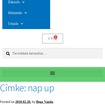
Étkezés
Háztartás
Utazás
0
0
Ft
Keresés
Címke:
nap up
Posted on
by
2018.02.20.
Boga Vanda