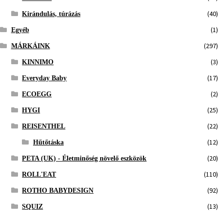
(40)
Kirándulás, túrázás
(1)
Egyéb
(297)
MÁRKÁINK
(3)
KINNIMO
(17)
Everyday Baby
(2)
ECOEGG
(25)
HYGI
(22)
REISENTHEL
(12)
Hűtőtáska
(20)
PETA (UK) - Életminőség növelő eszközök
(110)
ROLL'EAT
(92)
ROTHO BABYDESIGN
(13)
SQUIZ