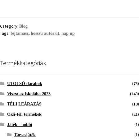
Category:
Blog
Tags:
,
,
fejtámasz
hosszú autós út
nap up
Termékkategóriák
(73)
UTOLSÓ darabok
(143)
Vissza az Iskolába 2023
(10)
TÉLI LEÁRAZÁS
(21)
Őszi-téli termékek
(1)
Játék - hobbi
(1)
Társasjáték