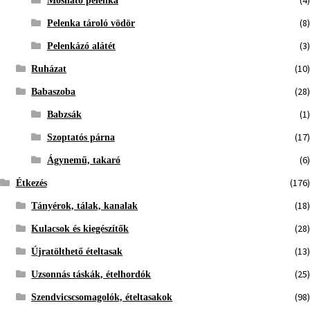
Mosható pelenka
(8)
Pelenka tároló vödör
(3)
Pelenkázó alátét
(10)
Ruházat
(28)
Babaszoba
(1)
Babzsák
(17)
Szoptatós párna
(6)
Ágynemű, takaró
(176)
Étkezés
(18)
Tányérok, tálak, kanalak
(28)
Kulacsok és kiegészítők
(13)
Újratölthető ételtasak
(25)
Uzsonnás táskák, ételhordók
(98)
Szendvicscsomagolók, ételtasakok