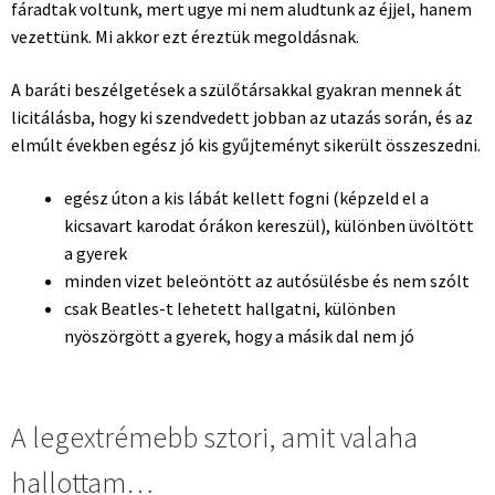
fáradtak voltunk, mert ugye mi nem aludtunk az éjjel, hanem
vezettünk. Mi akkor ezt éreztük megoldásnak.
A baráti beszélgetések a szülőtársakkal gyakran mennek át
licitálásba, hogy ki szendvedett jobban az utazás során, és az
elmúlt években egész jó kis gyűjteményt sikerült összeszedni.
egész úton a kis lábát kellett fogni (képzeld el a
kicsavart karodat órákon kereszül), különben üvöltött
a gyerek
minden vizet beleöntött az autósülésbe és nem szólt
csak Beatles-t lehetett hallgatni, különben
nyöszörgött a gyerek, hogy a másik dal nem jó
A legextrémebb sztori, amit valaha
hallottam…