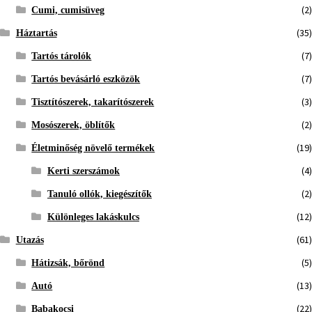
(2)
Cumi, cumisüveg
(35)
Háztartás
(7)
Tartós tárolók
(7)
Tartós bevásárló eszközök
(3)
Tisztítószerek, takarítószerek
(2)
Mosószerek, öblítők
(19)
Életminőség növelő termékek
(4)
Kerti szerszámok
(2)
Tanuló ollók, kiegészítők
(12)
Különleges lakáskulcs
(61)
Utazás
(5)
Hátizsák, bőrönd
(13)
Autó
(22)
Babakocsi