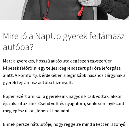
Mire jó a NapUp gyerek fejtámasz
autóba?
Mert a gyerekes, hosszú autós utak egészen egyszerűen
képesek felőrölni egy teljes idegrendszert pár óra leforgása
alatt. A komfortjuk érdekében a leginkább hasznos tárgynak a
gyerek fejtámasz autóba bizonyult.
Éppen ezért amikor a gyerekeink nagyon kicsik voltak, akkor
éjszaka utaztunk. Csend volt és nyugalom, senki sem nyikkant
meg egész úton, lehetett haladni.
Ennek persze hátulütője, hogy reggelre mind a ketten iszonyú