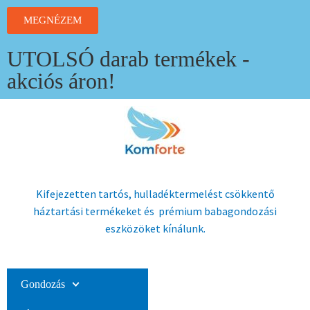
MEGNÉZEM
UTOLSÓ darab termékek -
akciós áron!
Kifejezetten tartós, hulladéktermelést csökkentő
háztartási termékeket és prémium babagondozási
eszközöket kínálunk.
Gondozás