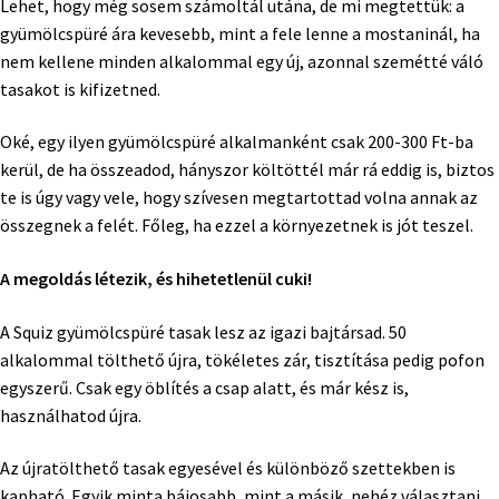
Lehet, hogy még sosem számoltál utána, de mi megtettük: a
gyümölcspüré ára kevesebb, mint a fele lenne a mostaninál, ha
nem kellene minden alkalommal egy új, azonnal szemétté váló
tasakot is kifizetned.
Oké, egy ilyen gyümölcspüré alkalmanként csak 200-300 Ft-ba
kerül, de ha összeadod, hányszor költöttél már rá eddig is, biztos
te is úgy vagy vele, hogy szívesen megtartottad volna annak az
összegnek a felét. Főleg, ha ezzel a környezetnek is jót teszel.
A megoldás létezik, és hihetetlenül cuki!
A Squiz gyümölcspüré tasak lesz az igazi bajtársad. 50
alkalommal tölthető újra, tökéletes zár, tisztítása pedig pofon
egyszerű. Csak egy öblítés a csap alatt, és már kész is,
használhatod újra.
Az újratölthető tasak egyesével és különböző szettekben is
kapható. Egyik minta bájosabb, mint a másik, nehéz választani.