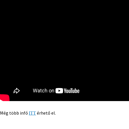
Még több infó
érhető el.
ITT