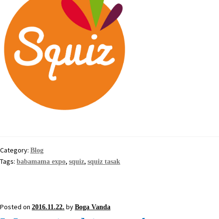
Category:
Blog
Tags:
,
,
babamama expo
squiz
squiz tasak
Posted on
by
2016.11.22.
Boga Vanda