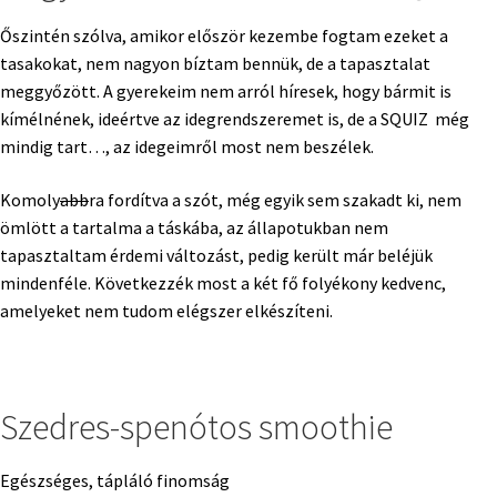
Őszintén szólva, amikor először kezembe fogtam ezeket a
tasakokat, nem nagyon bíztam bennük, de a tapasztalat
meggyőzött. A gyerekeim nem arról híresek, hogy bármit is
kímélnének, ideértve az idegrendszeremet is, de a SQUIZ még
mindig tart…, az idegeimről most nem beszélek.
Komoly
abb
ra fordítva a szót, még egyik sem szakadt ki, nem
ömlött a tartalma a táskába, az állapotukban nem
tapasztaltam érdemi változást, pedig került már beléjük
mindenféle. Következzék most a két fő folyékony kedvenc,
amelyeket nem tudom elégszer elkészíteni.
Szedres-spenótos smoothie
Egészséges, tápláló finomság