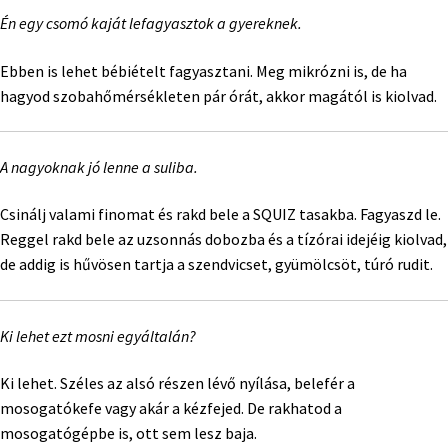
Én egy csomó kaját lefagyasztok a gyereknek.
Ebben is lehet bébiételt fagyasztani. Meg mikrózni is, de ha
hagyod szobahőmérsékleten pár órát, akkor magától is kiolvad.
A nagyoknak jó lenne a suliba.
Csinálj valami finomat és rakd bele a SQUIZ tasakba. Fagyaszd le.
Reggel rakd bele az uzsonnás dobozba és a tízórai idejéig kiolvad,
de addig is hűvösen tartja a szendvicset, gyümölcsöt, túró rudit.
Ki lehet ezt mosni egyáltalán?
Ki lehet. Széles az alsó részen lévő nyílása, belefér a
mosogatókefe vagy akár a kézfejed. De rakhatod a
mosogatógépbe is, ott sem lesz baja.