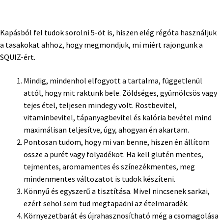
Kapásból fel tudok sorolni 5-öt is, hiszen elég régóta használjuk
a tasakokat ahhoz, hogy megmondjuk, mi miért rajongunk a
SQUIZ-ért.
Mindig, mindenhol elfogyott a tartalma, függetlenül
attól, hogy mit raktunk bele. Zöldséges, gyümölcsös vagy
tejes étel, teljesen mindegy volt. Rostbevitel,
vitaminbevitel, tápanyagbevitel és kalória bevétel mind
maximálisan teljesítve, úgy, ahogyan én akartam.
Pontosan tudom, hogy mi van benne, hiszen én állítom
össze a pürét vagy folyadékot. Ha kell glutén mentes,
tejmentes, aromamentes és színezékmentes, meg
mindenmentes változatot is tudok készíteni.
Könnyű és egyszerű a tisztítása. Mivel nincsenek sarkai,
ezért sehol sem tud megtapadni az ételmaradék.
Környezetbarát és újrahasznosítható még a csomagolása