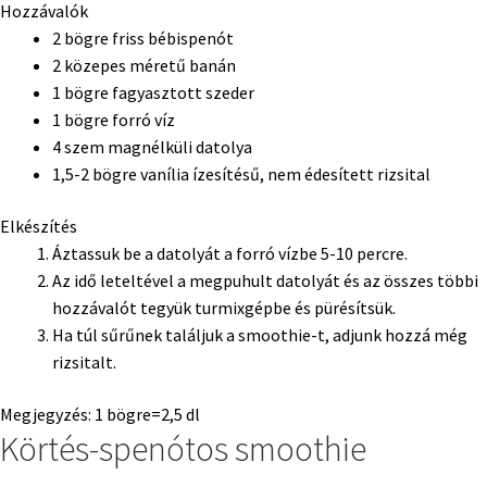
Hozzávalók
2 bögre friss bébispenót
2 közepes méretű banán
1 bögre fagyasztott szeder
1 bögre forró víz
4 szem magnélküli datolya
1,5-2 bögre vanília ízesítésű, nem édesített rizsital
Elkészítés
Áztassuk be a datolyát a forró vízbe 5-10 percre.
Az idő leteltével a megpuhult datolyát és az összes többi
hozzávalót tegyük turmixgépbe és pürésítsük.
Ha túl sűrűnek találjuk a smoothie-t, adjunk hozzá még
rizsitalt.
Megjegyzés: 1 bögre=2,5 dl
Körtés-spenótos smoothie