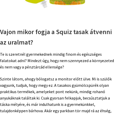
Vajon mikor fogja a Squiz tasak átvenni
az uralmat?
Te is szeretnél gyermekednek mindig finom és egészséges
falatokat adni? Mindezt úgy, hogy nem szennyezed a környezeted
és nem vagy a pénztárcád ellensége?
Szinte látom, ahogy bólogatsz a monitor előtt ülve. Mi is szülők
vagyunk, tudjuk, hogy megy ez. A tasakos gyümölcspürék olyan
praktikus termékek, amelyeket pont nekünk, mindig rohanó
anyukáknak találtak ki. Csak gyorsan felkapjuk, becsúsztatjuk a
táska mélyére, és már indulhatunk is a gyermekünkkel,
tulajdonképpen bárhova. Akár egy parkban tör majd rá az éhség,