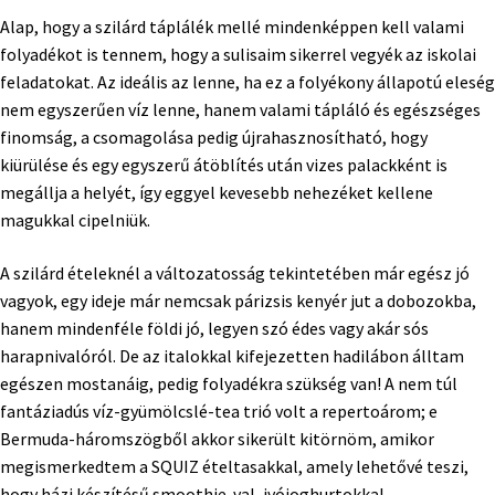
Alap, hogy a szilárd táplálék mellé mindenképpen kell valami
folyadékot is tennem, hogy a sulisaim sikerrel vegyék az iskolai
feladatokat. Az ideális az lenne, ha ez a folyékony állapotú eleség
nem egyszerűen víz lenne, hanem valami tápláló és egészséges
finomság, a csomagolása pedig újrahasznosítható, hogy
kiürülése és egy egyszerű átöblítés után vizes palackként is
megállja a helyét, így eggyel kevesebb nehezéket kellene
magukkal cipelniük.
A szilárd ételeknél a változatosság tekintetében már egész jó
vagyok, egy ideje már nemcsak párizsis kenyér jut a dobozokba,
hanem mindenféle földi jó, legyen szó édes vagy akár sós
harapnivalóról. De az italokkal kifejezetten hadilábon álltam
egészen mostanáig, pedig folyadékra szükség van! A nem túl
fantáziadús víz-gyümölcslé-tea trió volt a repertoárom; e
Bermuda-háromszögből akkor sikerült kitörnöm, amikor
megismerkedtem a SQUIZ ételtasakkal, amely lehetővé teszi,
hogy házi készítésű smoothie-val, ivójoghurtokkal