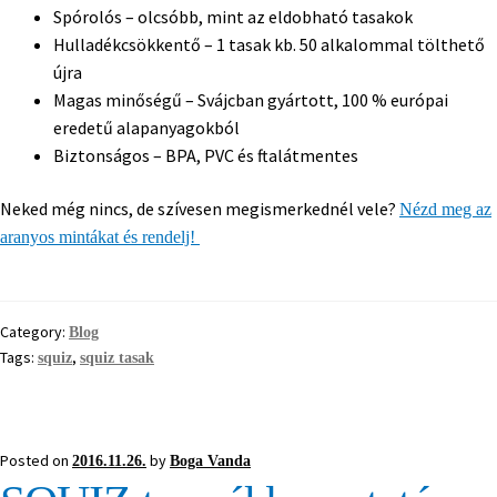
Spórolós – olcsóbb, mint az eldobható tasakok
Hulladékcsökkentő – 1 tasak kb. 50 alkalommal tölthető
újra
Magas minőségű – Svájcban gyártott, 100 % európai
eredetű alapanyagokból
Biztonságos – BPA, PVC és ftalátmentes
Neked még nincs, de szívesen megismerkednél vele?
Nézd meg az
aranyos mintákat és rendelj!
Category:
Blog
Tags:
,
squiz
squiz tasak
Posted on
by
2016.11.26.
Boga Vanda