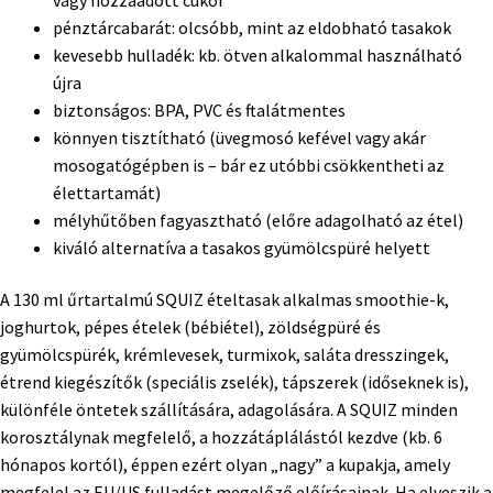
pénztárcabarát: olcsóbb, mint az eldobható tasakok
kevesebb hulladék: kb. ötven alkalommal használható
újra
biztonságos: BPA, PVC és ftalátmentes
könnyen tisztítható (üvegmosó kefével vagy akár
mosogatógépben is – bár ez utóbbi csökkentheti az
élettartamát)
mélyhűtőben fagyasztható (előre adagolható az étel)
kiváló alternatíva a tasakos gyümölcspüré helyett
A 130 ml űrtartalmú SQUIZ ételtasak alkalmas smoothie-k,
joghurtok, pépes ételek (bébiétel), zöldségpüré és
gyümölcspürék, krémlevesek, turmixok, saláta dresszingek,
étrend kiegészítők (speciális zselék), tápszerek (időseknek is),
különféle öntetek szállítására, adagolására. A SQUIZ minden
korosztálynak megfelelő, a hozzátáplálástól kezdve (kb. 6
hónapos kortól), éppen ezért olyan „nagy” a kupakja, amely
megfelel az EU/US fulladást megelőző előírásainak. Ha elveszik a