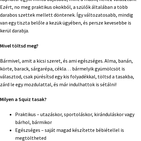
Ezért, no meg praktikus okokból, a szülők általában a több
darabos szettek mellett döntenek. Így változatosabb, mindig
van egy tiszta belőle a kezük ügyében, és persze kevesebbe is
kerül darabja.
Mivel töltsd meg?
Bármivel, amit a kicsi szeret, és ami egészséges. Alma, banán,
körte, barack, sárgarépa, cékla… bármelyik gyümölcsöt is
választod, csak pürésítsd egy kis folyadékkal, töltsd a tasakba,
zárd le egy mozdulattal, és már indulhattok is sétálni!
Milyen a Squiz tasak?
Praktikus – utazáskor, sportoláskor, kiránduláskor vagy
bárhol, bármikor
Egészséges – saját magad készítette bébiétellel is
megtöltheted