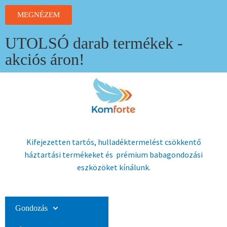
MEGNÉZEM
UTOLSÓ darab termékek -
akciós áron!
Kifejezetten tartós, hulladéktermelést csökkentő
háztartási termékeket és prémium babagondozási
eszközöket kínálunk.
Gondozás