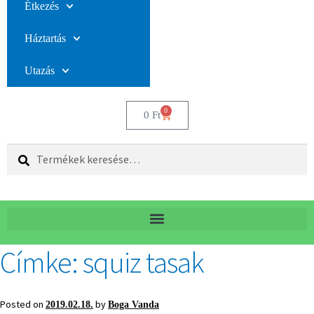
Étkezés
Háztartás
Utazás
0
0
Ft
Keresés
Címke:
squiz tasak
Posted on
by
2019.02.18.
Boga Vanda