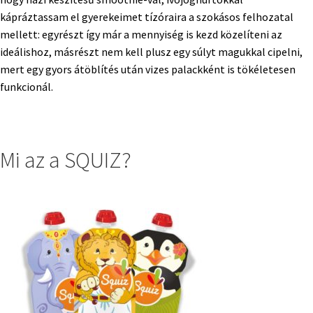
kápráztassam el gyerekeimet tízóraira a szokásos felhozatal
mellett: egyrészt így már a mennyiség is kezd közelíteni az
ideálishoz, másrészt nem kell plusz egy súlyt magukkal cipelni,
mert egy gyors átöblítés után vizes palackként is tökéletesen
funkcionál.
Mi az a SQUIZ?