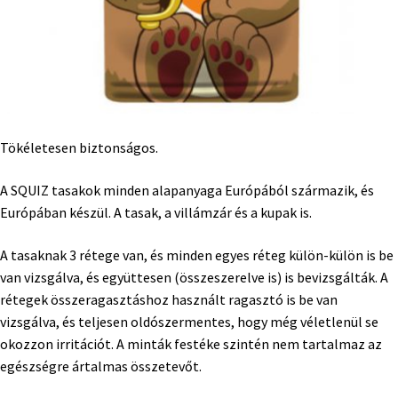
Tökéletesen biztonságos.
A SQUIZ tasakok minden alapanyaga Európából származik, és
Európában készül. A tasak, a villámzár és a kupak is.
A tasaknak 3 rétege van, és minden egyes réteg külön-külön is be
van vizsgálva, és együttesen (összeszerelve is) is bevizsgálták. A
rétegek összeragasztáshoz használt ragasztó is be van
vizsgálva, és teljesen oldószermentes, hogy még véletlenül se
okozzon irritációt. A minták festéke szintén nem tartalmaz az
egészségre ártalmas összetevőt.