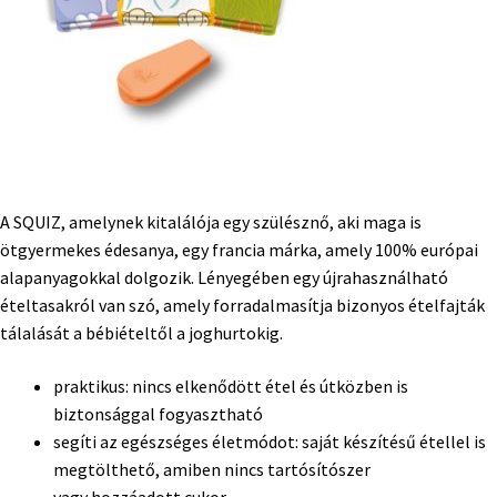
A SQUIZ, amelynek kitalálója egy szülésznő, aki maga is
ötgyermekes édesanya, egy francia márka, amely 100% európai
alapanyagokkal dolgozik. Lényegében egy újrahasználható
ételtasakról van szó, amely forradalmasítja bizonyos ételfajták
tálalását a bébiételtől a joghurtokig.
praktikus: nincs elkenődött étel és útközben is
biztonsággal fogyasztható
segíti az egészséges életmódot: saját készítésű étellel is
megtölthető, amiben nincs tartósítószer
vagy hozzáadott cukor