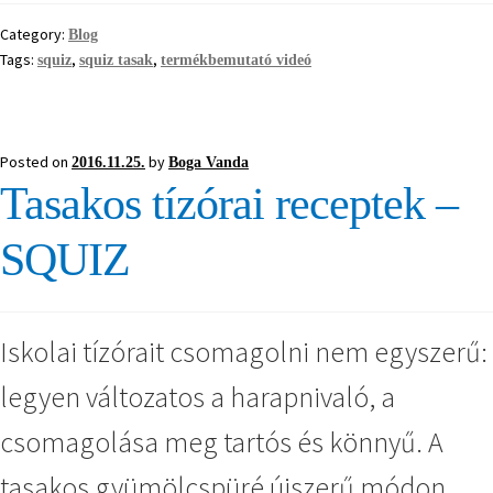
Category:
Blog
Tags:
,
,
squiz
squiz tasak
termékbemutató videó
Posted on
by
2016.11.25.
Boga Vanda
Tasakos tízórai receptek –
SQUIZ
Iskolai tízórait csomagolni nem egyszerű:
legyen változatos a harapnivaló, a
csomagolása meg tartós és könnyű. A
tasakos gyümölcspüré újszerű módon