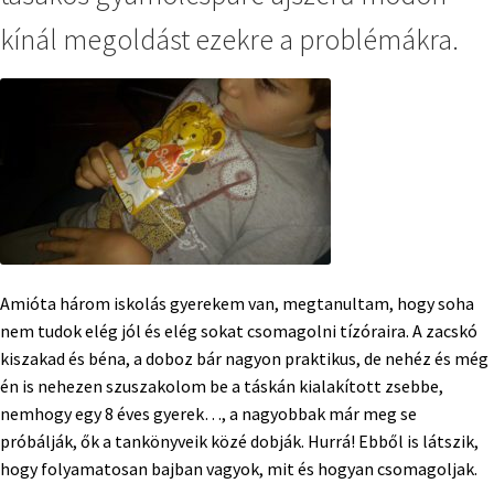
kínál megoldást ezekre a problémákra.
Amióta három iskolás gyerekem van, megtanultam, hogy soha
nem tudok elég jól és elég sokat csomagolni tízóraira. A zacskó
kiszakad és béna, a doboz bár nagyon praktikus, de nehéz és még
én is nehezen szuszakolom be a táskán kialakított zsebbe,
nemhogy egy 8 éves gyerek…, a nagyobbak már meg se
próbálják, ők a tankönyveik közé dobják. Hurrá! Ebből is látszik,
hogy folyamatosan bajban vagyok, mit és hogyan csomagoljak.