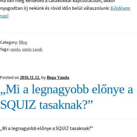
Ha van még kérdésed a tasakokkal kapcsolatban, akkor
nyugodtan írj nekünk és rövid időn belül válaszolunk:
Kérdésem
van!
Category:
Blog
Tags:
,
squiz
squiz tasak
Posted on
by
2016.11.12.
Boga Vanda
„Mi a legnagyobb előnye a
SQUIZ tasaknak?”
„Mi a legnagyobb előnye a SQUIZ tasaknak?”