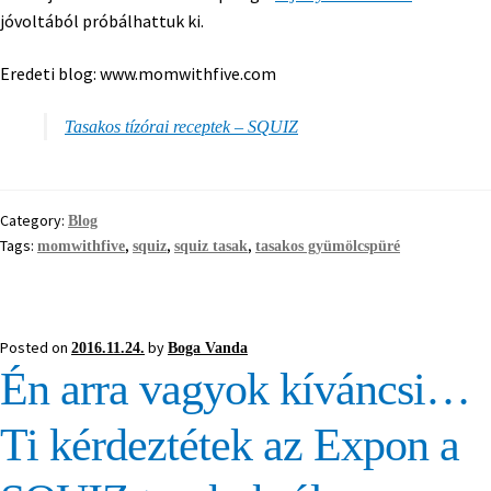
jóvoltából próbálhattuk ki.
Eredeti blog: www.momwithfive.com
Tasakos tízórai receptek – SQUIZ
Category:
Blog
Tags:
,
,
,
momwithfive
squiz
squiz tasak
tasakos gyümölcspüré
Posted on
by
2016.11.24.
Boga Vanda
Én arra vagyok kíváncsi…
Ti kérdeztétek az Expon a