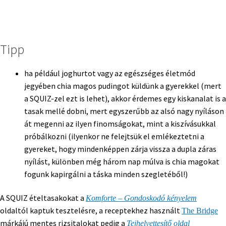
Tipp
ha például joghurtot vagy az egészséges életmód
jegyében chia magos pudingot küldünk a gyerekkel (mert
a SQUIZ-zel ezt is lehet), akkor érdemes egy kiskanalat is a
tasak mellé dobni, mert egyszerűbb az alsó nagy nyíláson
át megenni az ilyen finomságokat, mint a kiszívásukkal
próbálkozni (ilyenkor ne felejtsük el emlékeztetni a
gyereket, hogy mindenképpen zárja vissza a dupla záras
nyílást, különben még három nap múlva is chia magokat
fogunk kapirgálni a táska minden szegletéből!)
A SQUIZ ételtasakokat a
Komforte – Gondoskodó kényelem
oldaltól kaptuk tesztelésre, a receptekhez használt
The Bridge
márkájú mentes rizsitalokat pedig a
Tejhelyettesítő oldal