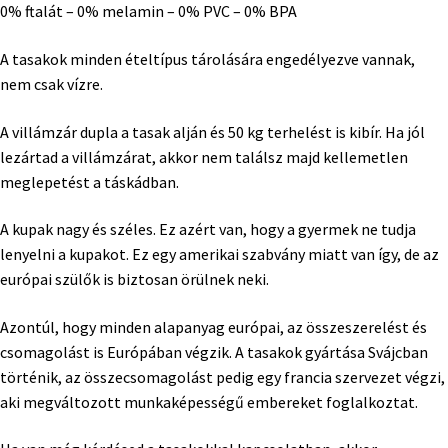
0% ftalát – 0% melamin – 0% PVC – 0% BPA
A tasakok minden ételtípus tárolására engedélyezve vannak,
nem csak vízre.
A villámzár dupla a tasak alján és 50 kg terhelést is kibír. Ha jól
lezártad a villámzárat, akkor nem találsz majd kellemetlen
meglepetést a táskádban.
A kupak nagy és széles. Ez azért van, hogy a gyermek ne tudja
lenyelni a kupakot. Ez egy amerikai szabvány miatt van így, de az
európai szülők is biztosan örülnek neki.
Azontúl, hogy minden alapanyag európai, az összeszerelést és
csomagolást is Európában végzik. A tasakok gyártása Svájcban
történik, az összecsomagolást pedig egy francia szervezet végzi,
aki megváltozott munkaképességű embereket foglalkoztat.