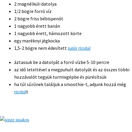
2 magnélküli datolya
1/2 bögre forró víz
2 bögre friss bébispenót
1 nagyobb érett banán
1 nagyobb érett, hámozott körte
egy maréknyi jégkocka
1,5-2 bögre nem édesített
natúr rizsital
áztassuk be a datolyát a forró vízbe 5-10 percre
az idő leteltével a megpuhult datolyát és az összes többi
hozzávalót tegyük turmixgépbe és pürésítsük
ha túl sűrűnek találjuk a smoothie-t, adjunk hozzá még
t
rizsital