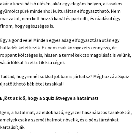
akár a kocsi hátsó ülésén, akár egy elegáns helyen, a tasakos
gyümölcspüré mindenhol kulturáltan elfogyasztható. Nem
maszatol, nem kell hozzá kanál és partedli, és ráadásul úgy
finom, hogy egészséges is.
Egy a gond vele! Minden egyes adag elfogyasztása után egy
hulladék keletkezik. Ez nem csak környezetszennyező, de
roppant költséges is, hiszen a termékek csomagolását is velünk,
vásárlókkal fizettetik ki a cégek.
Tudtad, hogy ennél sokkal jobban is járhatsz? Méghozzá a Squiz
újratölthető bébiétel tasakkal!
Eljött az idő, hogy a Squiz átvegye a hatalmat!
Igen, a hatalmat, az eldobható, egyszer használatos tasakoktól,
amelyek csak a szeméthalmot növelik, és a pénztárcánkat
karcsúsítják.