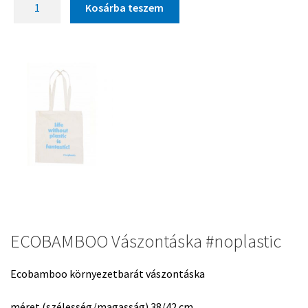
Kosárba teszem
ECOBAMBOO Vászontáska #noplastic
Ecobamboo környezetbarát vászontáska
méret (szélesség/magasság) 38/42 cm