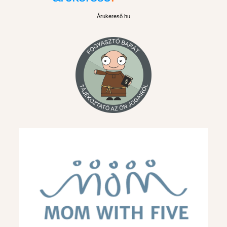
Árukereső.hu