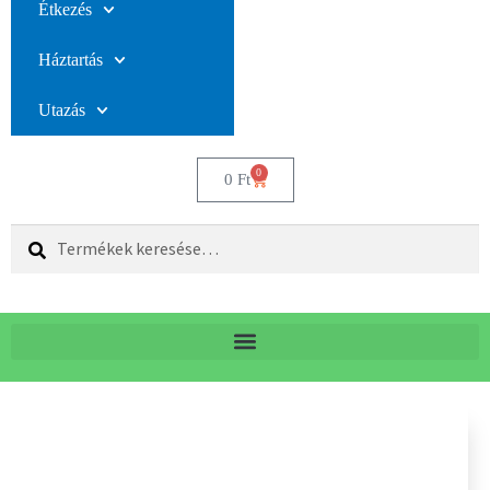
Étkezés
Háztartás
Utazás
0
0
Ft
Keresés