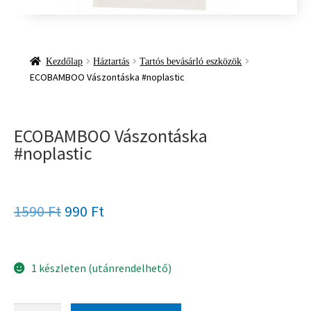
Kezdőlap
Háztartás
Tartós bevásárló eszközök
ECOBAMBOO Vászontáska #noplastic
ECOBAMBOO Vászontáska
#noplastic
1590
Ft
990
Ft
1 készleten (utánrendelhető)