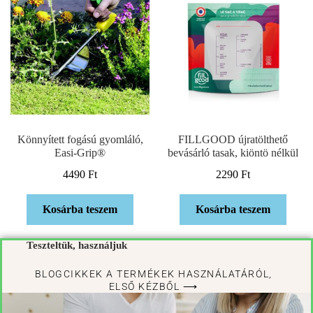
Könnyített fogású gyomláló,
FILLGOOD újratölthető
Easi-Grip®
bevásárló tasak, kiöntö nélkül
4490
Ft
2290
Ft
Kosárba teszem
Kosárba teszem
Teszteltük, használjuk
BLOGCIKKEK A TERMÉKEK HASZNÁLATÁRÓL,
ELSŐ KÉZBŐL ⟶