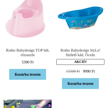
Rotho Babydesign TOP bili,
Rotho Babydesign StyLe!
rózsaszín
fürdető kád, Óceán
5390
Ft
AKCIÓ!
15500
Ft
9990
Ft
Kosárba teszem
Kosárba teszem