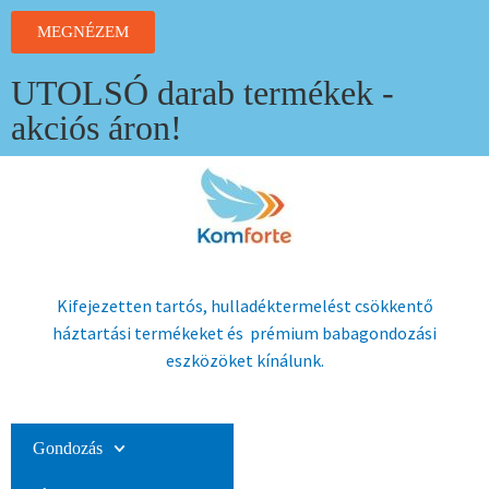
MEGNÉZEM
UTOLSÓ darab termékek -
akciós áron!
Kifejezetten tartós, hulladéktermelést csökkentő
háztartási termékeket és prémium babagondozási
eszközöket kínálunk.
Gondozás