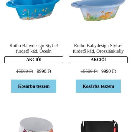
Rotho Babydesign StyLe!
Rotho Babydesign StyLe!
fürdető kád, Óceán
fürdető kád, Oroszlánkirály
AKCIÓ!
AKCIÓ!
15500
Ft
9990
Ft
15500
Ft
9990
Ft
Kosárba teszem
Kosárba teszem