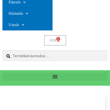
Étkezés
Háztartás
Utazás
0
0
Ft
Keresés