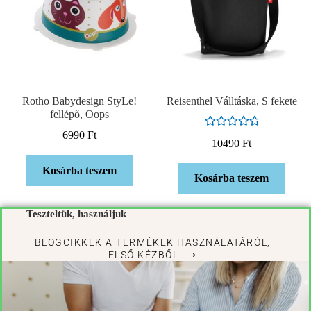
Rotho Babydesign StyLe!
Reisenthel Válltáska, S fekete
fellépő, Oops
6990
Ft
Értékelés:
10490
Ft
5.00
/ 5
Kosárba teszem
Kosárba teszem
Teszteltük, használjuk
BLOGCIKKEK A TERMÉKEK HASZNÁLATÁRÓL,
ELSŐ KÉZBŐL ⟶