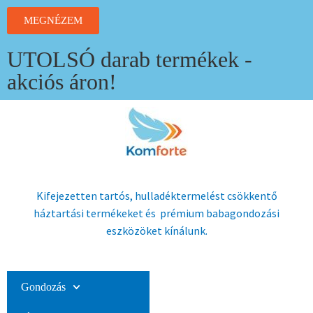
MEGNÉZEM
UTOLSÓ darab termékek -
akciós áron!
Kifejezetten tartós, hulladéktermelést csökkentő
háztartási termékeket és prémium babagondozási
eszközöket kínálunk.
Gondozás