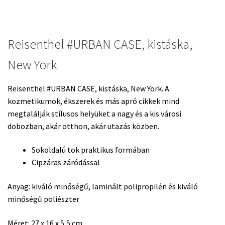
Reisenthel #URBAN CASE, kistáska,
New York
Reisenthel #URBAN CASE, kistáska, New York.
A
kozmetikumok, ékszerek és más apró cikkek mind
megtalálják stílusos helyüket a nagy és a kis városi
dobozban, akár otthon, akár utazás közben.
Sokoldalú tok praktikus formában
Cipzáras záródással
Anyag:
kiváló minőségű, laminált polipropilén és kiváló
minőségű poliészter
Méret:
27 x 16 x 5,5 cm