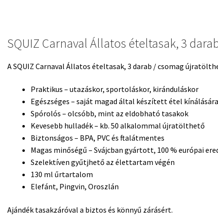
SQUIZ Carnaval Állatos ételtasak, 3 dara
A SQUIZ Carnaval Állatos ételtasak, 3 darab / csomag újratölth
Praktikus – utazáskor, sportoláskor, kiránduláskor
Egészséges – saját magad által készített étel kínálásár
Spórolós – olcsóbb, mint az eldobható tasakok
Kevesebb hulladék – kb. 50 alkalommal újratölthető
Biztonságos – BPA, PVC és ftalátmentes
Magas minőségű – Svájcban gyártott, 100 % európai er
Szelektíven gyűtjhető az élettartam végén
130 ml űrtartalom
Elefánt, Pingvin, Oroszlán
Ajándék tasakzáróval a biztos és könnyű zárásért.