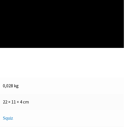
0,028 kg
22 × 11 × 4 cm
Squiz