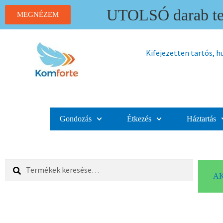
UTOLSÓ darab ter
MEGNÉZEM
Kifejezetten tartós, 
Gondozás
Étkezés
Háztartás
Keresés
AK