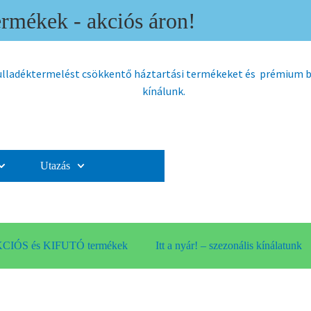
mékek - akciós áron!
hulladéktermelést csökkentő háztartási termékeket és prémium
kínálunk.
Utazás
CIÓS és KIFUTÓ termékek
Itt a nyár! – szezonális kínálatunk