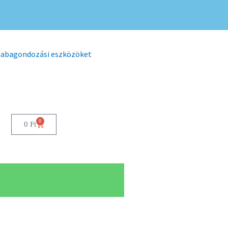
 babagondozási eszközöket
0
0
Ft