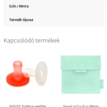
Szín / Minta
Termék típusa
Kapcsolódó termékek
SQUIZ Szilikon etetőfej
Snack’n’Go Eco Menta