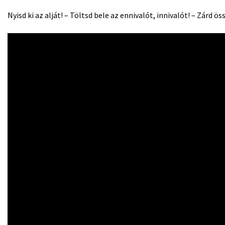
Nyisd ki az alját! – Töltsd bele az ennivalót, innivalót! – Zárd öss