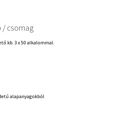
b / csomag
ető kb. 3 x 50 alkalommal.
a
edetű alapanyagokból