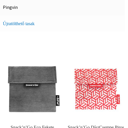
Pingvin
Újratölthető tasak
Snack’n’Go Eco Fekete
Snack’n’Go DíszCsempe Piros