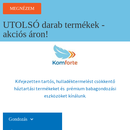
MEGNÉZEM
UTOLSÓ darab termékek -
akciós áron!
Kifejezetten tartós, hulladéktermelést csökkentő
háztartási termékeket és prémium babagondozási
eszközöket kínálunk.
Gondozás