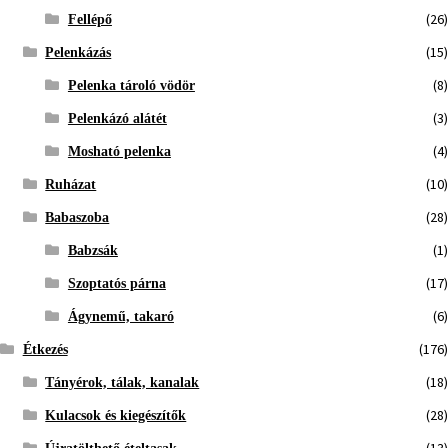
(26)
Fellépő
(15)
Pelenkázás
(8)
Pelenka tároló vödör
(3)
Pelenkázó alátét
(4)
Mosható pelenka
(10)
Ruházat
(28)
Babaszoba
(1)
Babzsák
(17)
Szoptatós párna
(6)
Ágynemű, takaró
(176)
Étkezés
(18)
Tányérok, tálak, kanalak
(28)
Kulacsok és kiegészítők