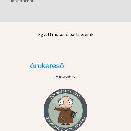
időpontban.
Együttműködő partnereink
Árukereső.hu