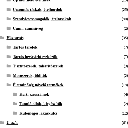
(13)
Újratölthető ételtasak
(25)
Uzsonnás táskák, ételhordók
(98)
Szendvicscsomagolók, ételtasakok
(2)
Cumi, cumisüveg
(35)
Háztartás
(7)
Tartós tárolók
(7)
Tartós bevásárló eszközök
(3)
Tisztítószerek, takarítószerek
(2)
Mosószerek, öblítők
(19)
Életminőség növelő termékek
(4)
Kerti szerszámok
(2)
Tanuló ollók, kiegészítők
(12)
Különleges lakáskulcs
(61)
Utazás