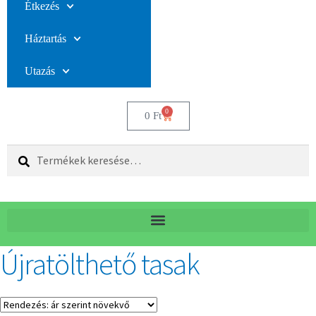
Étkezés
Háztartás
Utazás
0
0
Ft
Keresés
Újratölthető tasak