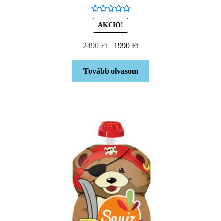
Értékelés:
AKCIÓ!
5.00
/ 5
2490
Ft
1990
Ft
Tovább olvasom