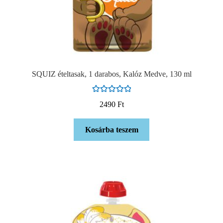
SQUIZ ételtasak, 1 darabos, Kalóz Medve, 130 ml
Értékelés:
2490
Ft
5.00
/ 5
Kosárba teszem