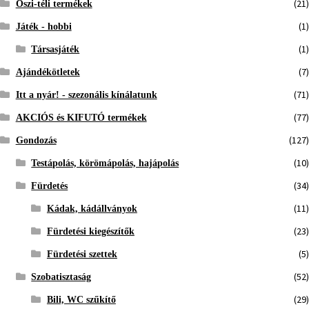
(21)
Őszi-téli termékek
(1)
Játék - hobbi
(1)
Társasjáték
(7)
Ajándékötletek
(71)
Itt a nyár! - szezonális kínálatunk
(77)
AKCIÓS és KIFUTÓ termékek
(127)
Gondozás
(10)
Testápolás, körömápolás, hajápolás
(34)
Fürdetés
(11)
Kádak, kádállványok
(23)
Fürdetési kiegészítők
(5)
Fürdetési szettek
(52)
Szobatisztaság
(29)
Bili, WC szűkítő