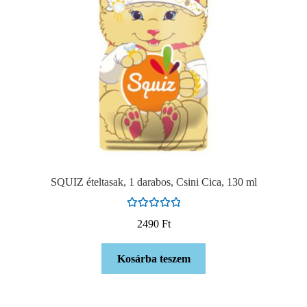
SQUIZ ételtasak, 1 darabos, Csini Cica, 130 ml
Értékelés:
2490
Ft
5.00
/ 5
Kosárba teszem