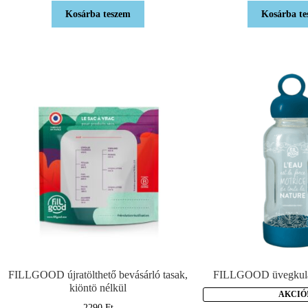
Kosárba teszem
Kosárba te
FILLGOOD újratölthető bevásárló tasak,
FILLGOOD üvegkulac
kiöntö nélkül
AKCIÓ
2290
Ft