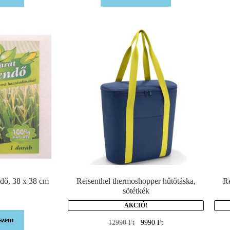
dő, 38 x 38 cm
Reisenthel thermoshopper hűtőtáska,
Re
sötétkék
AKCIÓ!
szem
12990
Ft
9990
Ft