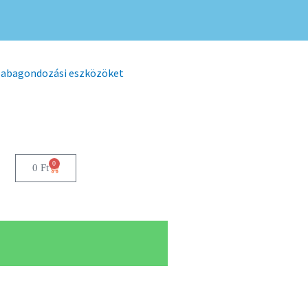
 babagondozási eszközöket
0
0
Ft