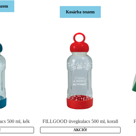
szem
Kosárba teszem
s 500 ml, kék
FILLGOOD üvegkulacs 500 ml, korall
F
!
AKCIÓ!