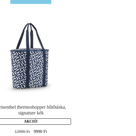
isenthel thermoshopper hűtőtáska,
signature kék
AKCIÓ!
12990
Ft
9990
Ft