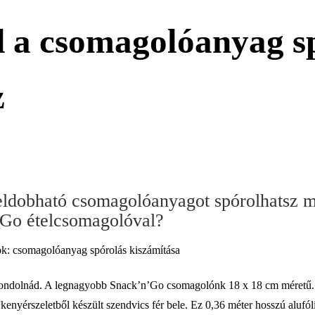
d a csomagolóanyag s
z
ldobható csomagolóanyagot spórolhatsz m
Go ételcsomagolóval?
k: csomagolóanyag spórolás kiszámítása
ondolnád. A legnagyobb Snack’n’Go csomagolónk 18 x 18 cm méretű. 
kenyérszeletből készült szendvics fér bele. Ez 0,36 méter hosszú alufólia