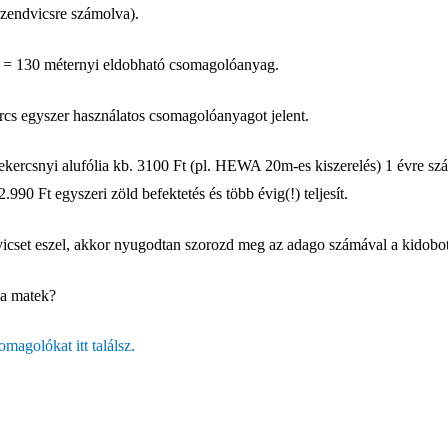
zendvicsre számolva).
 = 130 méternyi eldobható csomagolóanyag.
ercs egyszer használatos csomagolóanyagot jelent.
tekercsnyi alufólia kb. 3100 Ft (pl. HEWA 20m-es kiszerelés) 1 évre s
.990 Ft egyszeri zöld befektetés és több évig(!) teljesít.
icset eszel, akkor nyugodtan szorozd meg az adago számával a kidobo
 a matek?
magolókat itt találsz.