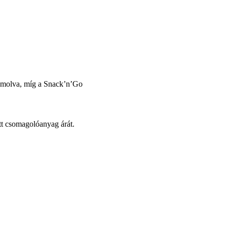
zámolva, míg a Snack’n’Go
tt csomagolóanyag árát.