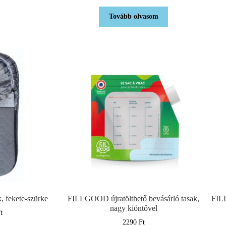
Tovább olvasom
 fekete-szürke
FILLGOOD újratölthető bevásárló tasak,
FILL
nagy kiöntővel
t
2290
Ft