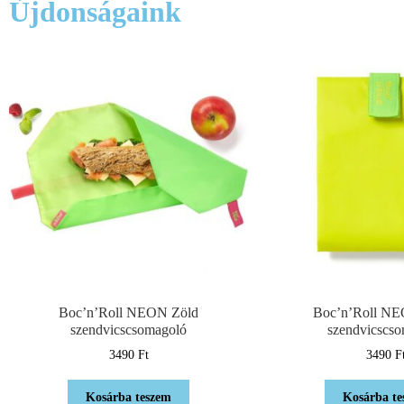
Újdonságaink
Boc’n’Roll NEON Zöld
Boc’n’Roll NE
szendvicscsomagoló
szendvicscs
3490
Ft
3490
F
Kosárba teszem
Kosárba te