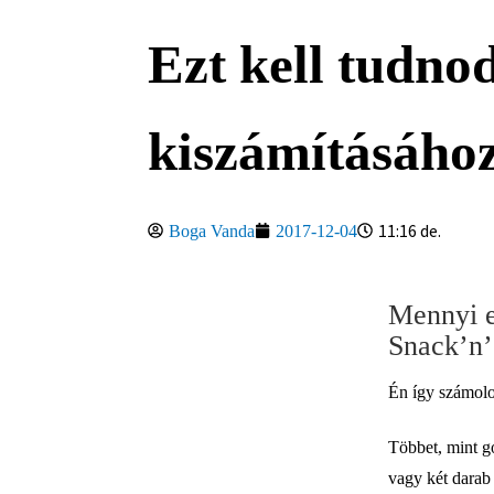
Ezt kell tudno
kiszámításáho
11:16 de.
Boga Vanda
2017-12-04
Mennyi e
Snack’n’
Én így számolo
Többet, mint g
vagy két darab 