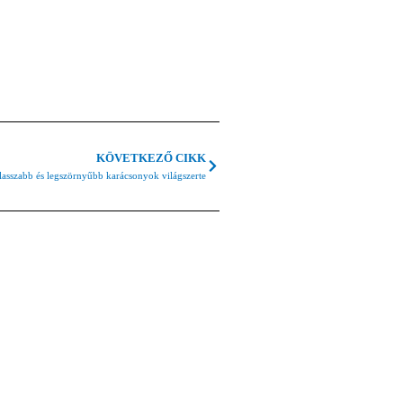
KÖVETKEZŐ CIKK
lasszabb és legszörnyűbb karácsonyok világszerte