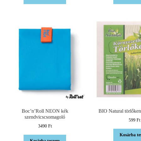
Boc’n’Roll NEON kék
BIO Natural törlőken
szendvicscsomagoló
599
Ft
3490
Ft
Kosárba te
Kosárba teszem