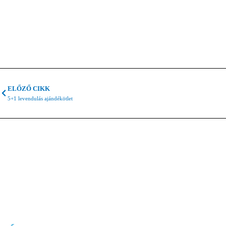
ELŐZŐ CIKK
5+1 levendulás ajándékötlet