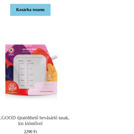
Kosárba teszem
GOOD újratölthető bevásárló tasak,
kis kiöntővel
2290
Ft