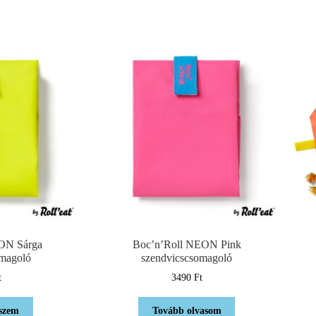
ON Sárga
Boc’n’Roll NEON Pink
omagoló
szendvicscsomagoló
t
3490
Ft
szem
Tovább olvasom