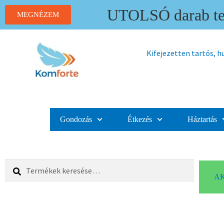
UTOLSÓ darab ter
MEGNÉZEM
Kifejezetten tartós, 
Gondozás
Étkezés
Háztartás
Keresés
AK