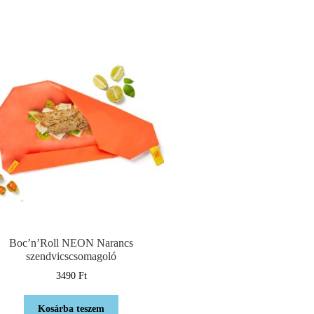
Boc’n’Roll NEON Narancs
szendvicscsomagoló
3490
Ft
Kosárba teszem