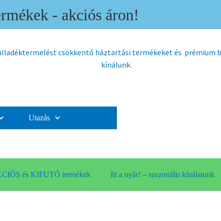
mékek - akciós áron!
hulladéktermelést csökkentő háztartási termékeket és prémium
kínálunk.
Utazás
CIÓS és KIFUTÓ termékek
Itt a nyár! – szezonális kínálatunk