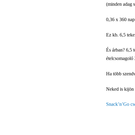
(minden adag s
0,36 x 360 nap
Ez kb. 6,5 tek
És árban? 6,5 
ételcsomagoló 2
Ha több szendv
Neked is kijön
Snack’n’Go cso