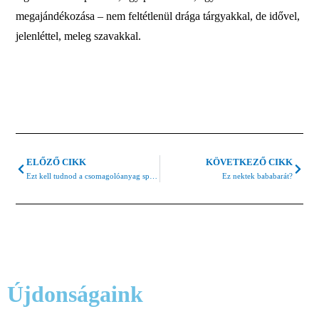
megajándékozása – nem feltétlenül drága tárgyakkal, de idővel,
jelenléttel, meleg szavakkal.
ELŐZŐ CIKK
KÖVETKEZŐ CIKK
Ezt kell tudnod a csomagolóanyag spórolás kiszámításához
Ez nektek bababarát?
Újdonságaink