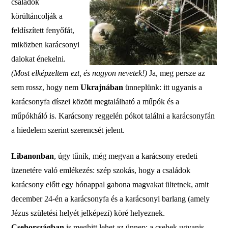
családok
körültáncolják a
feldíszített fenyőfát,
miközben karácsonyi
dalokat énekelni.
(Most elképzeltem ezt, és nagyon nevetek!)
Ja, meg persze az
sem rossz, hogy nem
Ukrajnában
ünneplünk: itt ugyanis a
karácsonyfa díszei között megtalálható a műpók és a
műpókháló is. Karácsony reggelén pókot találni a karácsonyfán
a hiedelem szerint szerencsét jelent.
Libanonban
, úgy tűnik, még megvan a karácsony eredeti
üzenetére való emlékezés: szép szokás, hogy a családok
karácsony előtt egy hónappal gabona magvakat ültetnek, amit
december 24-én a karácsonyfa és a karácsonyi barlang (amely
Jézus születési helyét jelképezi) köré helyeznek.
Csehországban
is meghitt lehet az ünnep: a csehek ugyanis