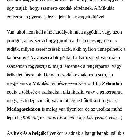
úgy tartják, hogy szenteste csodák történnek. A Mikulás
érkezését a gyermek Jézus jelzi kis csengettyűjével.
Van, ahol nem kell a hóakadályok miatt aggódni, vagy azon
pörögni, a kis Szuzi hogy gurul majd el a nagyiig: nem is
tudják, milyen szerencsések azok, akik nyáron ünnepelhetik a
karácsonyt! Az
ausztrálok
például a karácsonyi vacsorát a
szabadban fogyasztják, majd lemennek a tengerpartra, vagy
krikettet játszanak. De nem csodálkoznak azon sem, ha
megjelenik a Mikulás: természetesen szörfön!
Új-Zélandon
pedig a többség a szabadban piknikezik, vagy a tengerpartra
megy, és hideg sonkát, valamint jégbe hűtött sört fogyaszt.
Madagaszkáron
is meleg van ilyenkor, de az utcákat műhó
lepi el.
(Rafinált, ez nálunk is lehetne így, kiegyeznék vele…)
Az
írek és a belgák
ilyenkor is adnak a hangulatnak: náluk a