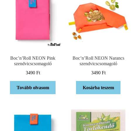
Boc’n’Roll NEON Pink
Boc’n’Roll NEON Narancs
szendvicscsomagoló
szendvicscsomagoló
3490
Ft
3490
Ft
Tovább olvasom
Kosárba teszem