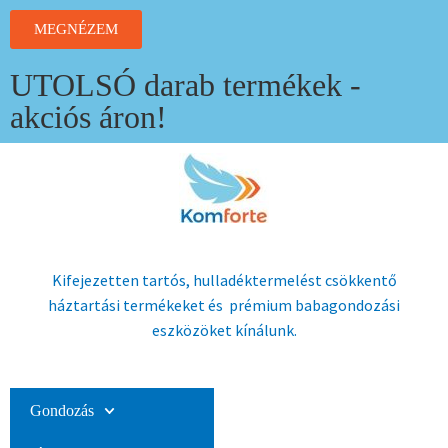
MEGNÉZEM
UTOLSÓ darab termékek -
akciós áron!
Kifejezetten tartós, hulladéktermelést csökkentő
háztartási termékeket és prémium babagondozási
eszközöket kínálunk.
Gondozás