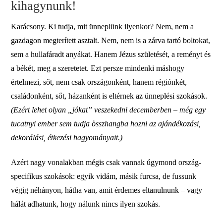
kihagynunk!
Karácsony. Ki tudja, mit ünneplünk ilyenkor? Nem, nem a
gazdagon megterített asztalt. Nem, nem is a zárva tartó boltokat,
sem a hullafáradt anyákat. Hanem Jézus születését, a reményt és
a békét, meg a szeretetet. Ezt persze mindenki máshogy
értelmezi, sőt, nem csak országonként, hanem régiónkét,
családonként, sőt, házanként is eltérnek az ünneplési szokások.
(Ezért lehet olyan „jókat” veszekedni decemberben – még egy
tucatnyi ember sem tudja összhangba hozni az ajándékozási,
dekorálási, étkezési hagyományait.)
Azért nagy vonalakban mégis csak vannak úgymond ország-
specifikus szokások: egyik vidám, másik furcsa, de fussunk
végig néhányon, hátha van, amit érdemes eltanulnunk – vagy
hálát adhatunk, hogy nálunk nincs ilyen szokás.