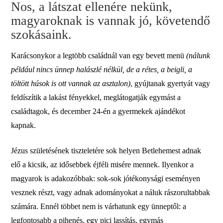
Nos, a látszat ellenére nekünk,
magyaroknak is vannak jó, követendő
szokásaink.
Karácsonykor a legtöbb családnál van egy bevett menü
(nálunk
például nincs ünnep halászlé nélkül, de a rétes, a beigli, a
töltött húsok is ott vannak az asztalon)
, gyújtanak gyertyát vagy
feldíszítik a lakást fényekkel, meglátogatják egymást a
családtagok, és december 24-én a gyermekek ajándékot
kapnak.
Jézus születésének tiszteletére sok helyen Betlehemest adnak
elő a kicsik, az idősebbek éjféli misére mennek. Ilyenkor a
magyarok is adakozóbbak: sok-sok jótékonysági eseményen
vesznek részt, vagy adnak adományokat a náluk rászorultabbak
számára. Ennél többet nem is várhatunk egy ünneptől: a
legfontosabb a pihenés, egy pici lassítás, egymás