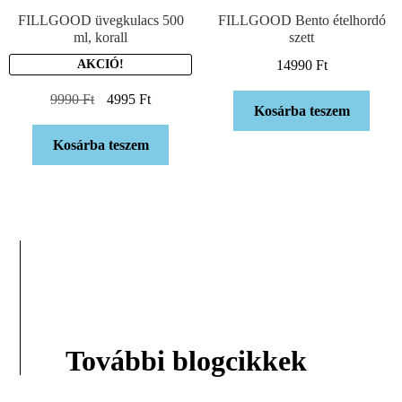
FILLGOOD üvegkulacs 500
FILLGOOD Bento ételhordó
ml, korall
szett
AKCIÓ!
14990
Ft
9990
Ft
4995
Ft
Kosárba teszem
Kosárba teszem
További blogcikkek