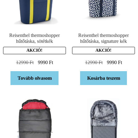
Reisenthel thermoshopper
Reisenthel thermoshopper
hűtőtáska, sötétkék
hűtőtáska, signature kék
AKCIÓ!
AKCIÓ!
12990
Ft
9990
Ft
12990
Ft
9990
Ft
Tovább olvasom
Kosárba teszem