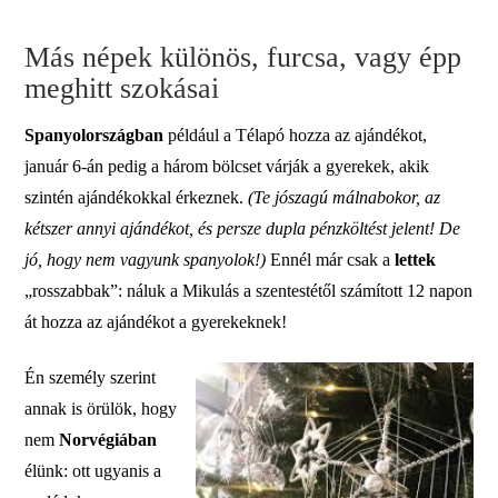
Más népek különös, furcsa, vagy épp
meghitt szokásai
Spanyolországban
például a Télapó hozza az ajándékot,
január 6-án pedig a három bölcset várják a gyerekek, akik
szintén ajándékokkal érkeznek.
(Te jószagú málnabokor, az
kétszer annyi ajándékot, és persze dupla pénzköltést jelent! De
jó, hogy nem vagyunk spanyolok!)
Ennél már csak a
lettek
„rosszabbak”: náluk a Mikulás a szentestétől számított 12 napon
át hozza az ajándékot a gyerekeknek!
Én személy szerint
annak is örülök, hogy
nem
Norvégiában
élünk: ott ugyanis a