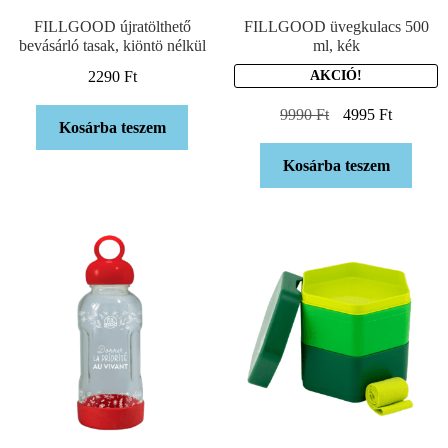
FILLGOOD újratölthető
FILLGOOD üvegkulacs 500
bevásárló tasak, kiöntö nélkül
ml, kék
2290
Ft
AKCIÓ!
9990
Ft
4995
Ft
Kosárba teszem
Kosárba teszem