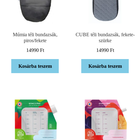
Múmia téli bundazsák,
CUBE téli bundazsák, fekete-
piros/fekete
szürke
14990
Ft
14990
Ft
Kosárba teszem
Kosárba teszem