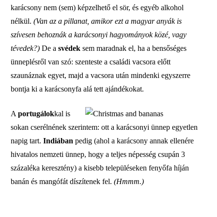
karácsony nem (sem) képzelhető el sör, és egyéb alkohol
nélkül.
(Van az a pillanat, amikor ezt a magyar anyák is
szívesen behoznák a karácsonyi hagyományok közé, vagy
tévedek?)
De a
svédek
sem maradnak el, ha a bensőséges
ünneplésről van szó: szenteste a családi vacsora előtt
szaunáznak egyet, majd a vacsora után mindenki egyszerre
bontja ki a karácsonyfa alá tett ajándékokat.
A
portugálok
kal is
sokan cserélnének szerintem: ott a karácsonyi ünnep egyetlen
napig tart.
Indiában
pedig (ahol a karácsony annak ellenére
hivatalos nemzeti ünnep, hogy a teljes népesség csupán 3
százaléka keresztény) a kisebb településeken fenyőfa híján
banán és mangófát díszítenek fel.
(Hmmm.)