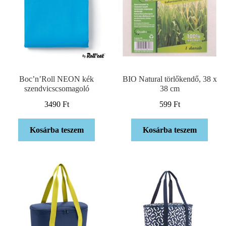
Boc’n’Roll NEON kék
BIO Natural törlőkendő, 38 x
szendvicscsomagoló
38 cm
3490
Ft
599
Ft
Kosárba teszem
Kosárba teszem