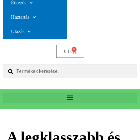
Étkezés
Háztartás
Utazás
0
0
Ft
Keresés
A legklasszabb és